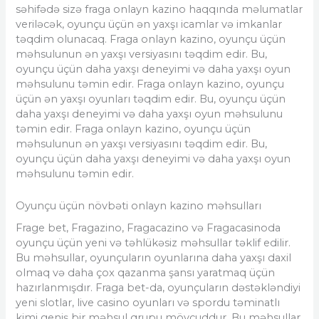
səhifədə sizə fraga onlayn kazino haqqında məlumatlar
veriləcək, oyunçu üçün ən yaxşı icamlar və imkanlar
təqdim olunacaq. Fraga onlayn kazino, oyunçu üçün
məhsulunun ən yaxşı versiyasını təqdim edir. Bu,
oyunçu üçün daha yaxşı deneyimi və daha yaxşı oyun
məhsulunu təmin edir. Fraga onlayn kazino, oyunçu
üçün ən yaxşı oyunları təqdim edir. Bu, oyunçu üçün
daha yaxşı deneyimi və daha yaxşı oyun məhsulunu
təmin edir. Fraga onlayn kazino, oyunçu üçün
məhsulunun ən yaxşı versiyasını təqdim edir. Bu,
oyunçu üçün daha yaxşı deneyimi və daha yaxşı oyun
məhsulunu təmin edir.
Oyunçu üçün növbəti onlayn kazino məhsulları
Frage bet, Fragazino, Fragacazino və Fragacasinoda
oyunçu üçün yeni və təhlükəsiz məhsullar təklif edilir.
Bu məhsullar, oyunçuların oyunlarına daha yaxşı daxil
olmaq və daha çox qazanma şansı yaratmaq üçün
hazırlanmışdır. Fraga bet-da, oyunçuların dəstəkləndiyi
yeni slotlar, live casino oyunları və spordu təminatlı
kimi geniş bir məhsul qrupu mövcuddur. Bu məhsullar,