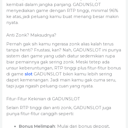
kembali dalam jangka panjang. GADUNSLOT
menyediakan game dengan RTP tinggi, minimal 96%
ke atas, jadi peluang kamu buat menang besar makin
nyata.
Anti Zonk? Maksudnya?
Pernah gak sih kamu ngerasa zonk alias kalah terus
tanpa henti? Frustasi, kan? Nah, GADUNSLOT ini punya
sistem dan game yang udah diatur sedemikian rupa
biar pemainnya gak sering zonk. Meski tetep ada
unsur keberuntungan, RTP tinggi plus fitur-fitur bonus
di game
slot
GADUNSLOT bikin kamu lebih sering
dapet kemenangan. Jadi main kamu gak cuma seru,
tapi juga ngasih peluang cuan yang nyata.
Fitur-Fitur Kekinian di GADUNSLOT
Selain RTP tinggi dan anti zonk, GADUNSLOT juga
punya fitur-fitur canggih seperti:
Bonus Melimpah
: Mulai dari bonus deposit,