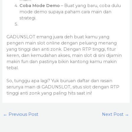
Coba Mode Demo
– Buat yang baru, coba dulu
mode demo supaya paham cara main dan
strategi.
GADUNSLOT emang juara deh buat kamu yang
pengen main slot online dengan peluang menang
yang tinggi dan anti zonk. Dengan RTP tinggi, fitur
keren, dan kemudahan akses, main slot di sini dijamin
makin fun dan pastinya bikin kantong kamu makin
tebal.
So, tunggu apa lagi? Yuk buruan daftar dan rasain
serunya main di GADUNSLOT, situs slot dengan RTP
tinggi anti zonk yang paling hits saat ini!
←
Previous Post
Next Post
→