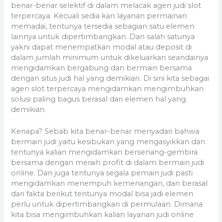
benar-benar selektif di dalam melacak agen judi slot
terpercaya. Kecuali sedia kan layanan permainan
memadai, tentunya tersedia sebagian satu elemen
lainnya untuk dipertimbangkan. Dan salah satunya
yakni dapat menempatkan modal atau deposit di
dalam jumlah minimum untuk dikeluarkan seandainya
mengidamkan bergabung dan bermain bersama
dengan situs judi hal yang demikian. Di sini kita sebagai
agen slot terpercaya mengidamkan mengimbuhkan
solusi paling bagus berasal dari elemen hal yang
demikian.
Kenapa? Sebab kita benar-benar menyadari bahwa
bermain judi yaitu kesibukan yang mengasyikkan dan
tentunya kalian mengidamkan bersenang-gembira
bersama dengan meraih profit di dalam bermain judi
online. Dan juga tentunya segala pemain judi pasti
mengidamkan menempuh kemenangan, dan berasal
dari fakta berikut tentunya modal bisa jadi elemen
perlu untuk dipertimbangkan di permulaan. Dimana
kita bisa mengimbuhkan kalian layanan judi online