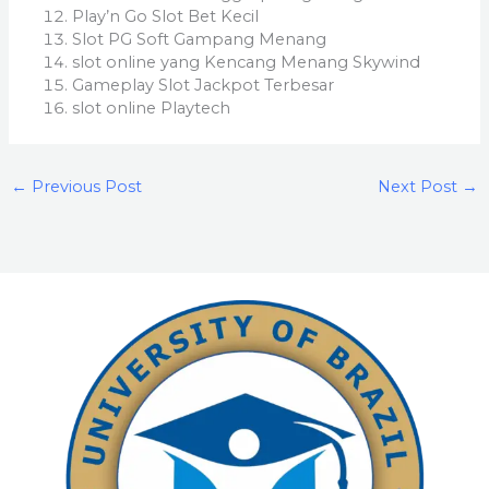
Play’n Go Slot Bet Kecil
Slot PG Soft Gampang Menang
slot online yang Kencang Menang Skywind
Gameplay Slot Jackpot Terbesar
slot online Playtech
←
Previous Post
Next Post
→