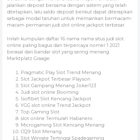
jalankan deposit bersama dengan sistem yang telah
ditetapkan, lalu saldo deposit berikut dapat diterapkan
sebagai modal taruhan untuk memainkan bermacam-
macam permainan judi slot online jackpot terbesar.
Inilah kumpulan daftar 16 nama nama situs judi slot
online paling bagus dan terpercaya nomer 1 2021
berasal dari bandar slot yang sering menang
Marktplatz Graage:
Pragmatic Play Slot Trend Menang
Slot Jackpot Terbesar Playson
Slot Gampang Menang Joker123
Judi slot online Booming
Isoftbet Slot Kencang Jackpot
YGG slot online Trend Jackpot
Top Gaming Slot
slot online Termurah Habanero
Microgaming Slot Kencang Menang
CQ9 Slot Menang
Slot Winrate Tertinggi Spadegaming