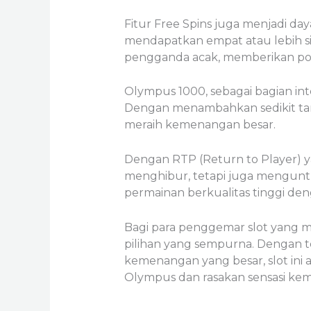
Fitur Free Spins juga menjadi d
mendapatkan empat atau lebih s
pengganda acak, memberikan pot
Olympus 1000, sebagai bagian in
Dengan menambahkan sedikit ta
meraih kemenangan besar.
Dengan RTP (Return to Player) 
menghibur, tetapi juga mengunt
permainan berkualitas tinggi de
Bagi para penggemar slot yang 
pilihan yang sempurna. Dengan te
kemenangan yang besar, slot ini
Olympus dan rasakan sensasi ke