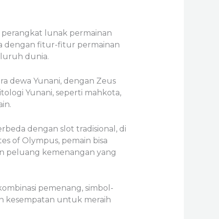
g perangkat lunak permainan
 dengan fitur-fitur permainan
eluruh dunia.
ara dewa Yunani, dengan Zeus
tologi Yunani, seperti mahkota,
in.
beda dengan slot tradisional, di
es of Olympus, pemain bisa
kan peluang kemenangan yang
kombinasi pemenang, simbol-
kan kesempatan untuk meraih