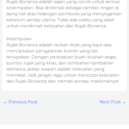
Rujak Bonanza adalah sajian yang cocok untuk semua
kesempatan. Bisa dinikmati sebagai camilan ringan di
siang hari atau hidangan pembuka yang menyegarkan
sebelum santap utama. Tidak ada waktu yang salah
untuk menikmati kelezatan dari Rujak Bonanza.
Kesimpulan
Rujak Bonanza adalah racikan lezat yang kaya rasa,
menciptakan pengalaman kuliner yang tak
terlupakan. Dengan perpaduan buah-buahan segar,
bumbu rujak yang khas, dan tambahan-tambahan
istimewa, setiap suapan adalah kelezatan yang
memikat. Jadi, jangan ragu untuk mencicipi kelezatan
dari Rujak Bonanza dan nikmati sensasi maksimalnya!
←
Previous Post
Next Post
→