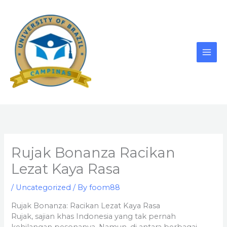
Skip
to
content
Rujak Bonanza Racikan
Lezat Kaya Rasa
/
Uncategorized
/ By
foom88
Rujak Bonanza: Racikan Lezat Kaya Rasa
Rujak, sajian khas Indonesia yang tak pernah
kehilangan pesonanya. Namun, di antara berbagai