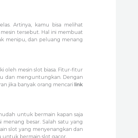
las. Artinya, kamu bisa melihat
esin tersebut. Hal ini membuat
idak menipu, dan peluang menang
oleh mesin slot biasa. Fitur-fitur
h seru dan menguntungkan. Dengan
ran jika banyak orang mencari
link
udah untuk bermain kapan saja
si menang besar. Salah satu yang
ain slot yang menyenangkan dan
 untuk bermain slot gacor.