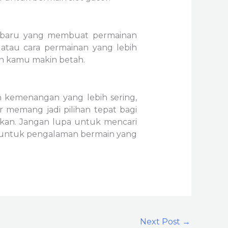
tur baru yang membuat permainan
 atau cara permainan yang lebih
ikin kamu makin betah.
 kemenangan yang lebih sering,
 memang jadi pilihan tepat bagi
an. Jangan lupa untuk mencari
 untuk pengalaman bermain yang
Next Post
→