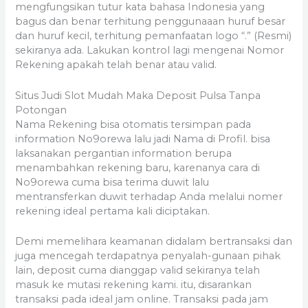
mengfungsikan tutur kata bahasa Indonesia yang
bagus dan benar terhitung penggunaaan huruf besar
dan huruf kecil, terhitung pemanfaatan logo “.” (Resmi)
sekiranya ada. Lakukan kontrol lagi mengenai Nomor
Rekening apakah telah benar atau valid.
Situs Judi Slot Mudah Maka Deposit Pulsa Tanpa
Potongan
Nama Rekening bisa otomatis tersimpan pada
information No9orewa lalu jadi Nama di Profil. bisa
laksanakan pergantian information berupa
menambahkan rekening baru, karenanya cara di
No9orewa cuma bisa terima duwit lalu
mentransferkan duwit terhadap Anda melalui nomer
rekening ideal pertama kali diciptakan.
Demi memelihara keamanan didalam bertransaksi dan
juga mencegah terdapatnya penyalah-gunaan pihak
lain, deposit cuma dianggap valid sekiranya telah
masuk ke mutasi rekening kami. itu, disarankan
transaksi pada ideal jam online. Transaksi pada jam