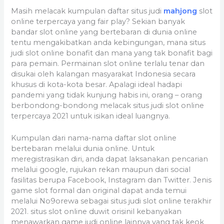
Masih melacak kumpulan daftar situs judi
mahjong
slot
online terpercaya yang fair play? Sekian banyak
bandar slot online yang bertebaran di dunia online
tentu mengakibatkan anda kebingungan, mana situs
judi slot online bonafit dan mana yang tak bonafit bagi
para pemain. Permainan slot online terlalu tenar dan
disukai oleh kalangan masyarakat Indonesia secara
khusus di kota-kota besar. Apalagi ideal hadapi
pandemi yang tidak kunjung habis ini, orang – orang
berbondong-bondong melacak situs judi slot online
terpercaya 2021 untuk isikan ideal luangnya.
Kumpulan dari nama-nama daftar slot online
bertebaran melalui dunia online. Untuk
meregistrasikan diri, anda dapat laksanakan pencarian
melalui google, rujukan rekan maupun dari social
fasilitas berupa Facebook, Instagram dan Twitter. Jenis
game slot formal dan original dapat anda temui
melalui No9orewa sebagai situs judi slot online terakhir
2021. situs slot online duwit orisinil kebanyakan
menawarkan game judi online lainnya yang tak keok