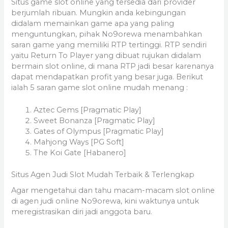
Situs game slot online yang tersedia dari provider
berjumlah ribuan. Mungkin anda kebingungan
didalam memainkan game apa yang paling
menguntungkan, pihak No9orewa menambahkan
saran game yang memiliki RTP tertinggi. RTP sendiri
yaitu Return To Player yang dibuat rujukan didalam
bermain slot online, di mana RTP jadi besar karenanya
dapat mendapatkan profit yang besar juga. Berikut
ialah 5 saran game slot online mudah menang :
Aztec Gems [Pragmatic Play]
Sweet Bonanza [Pragmatic Play]
Gates of Olympus [Pragmatic Play]
Mahjong Ways [PG Soft]
The Koi Gate [Habanero]
Situs Agen Judi Slot Mudah Terbaik & Terlengkap
Agar mengetahui dan tahu macam-macam slot online
di agen judi online No9orewa, kini waktunya untuk
meregistrasikan diri jadi anggota baru.