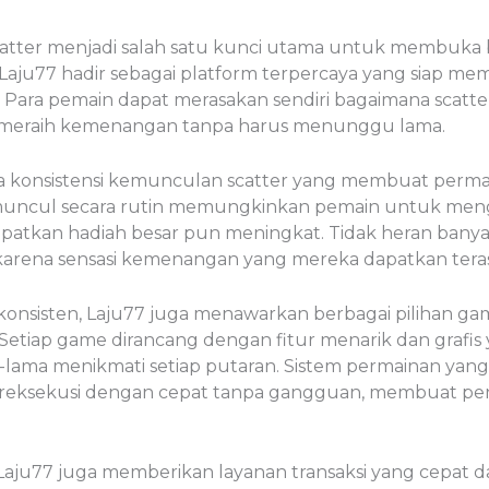
 scatter menjadi salah satu kunci utama untuk membuka 
 Laju77 hadir sebagai platform terpercaya yang siap me
i. Para pemain dapat merasakan sendiri bagaimana scatt
meraih kemenangan tanpa harus menunggu lama.
a konsistensi kemunculan scatter yang membuat perma
uncul secara rutin memungkinkan pemain untuk menga
tkan hadiah besar pun meningkat. Tidak heran banya
7 karena sensasi kemenangan yang mereka dapatkan ter
onsisten, Laju77 juga menawarkan berbagai pilihan gam
. Setiap game dirancang dengan fitur menarik dan graf
ma menikmati setiap putaran. Sistem permainan yang s
tereksekusi dengan cepat tanpa gangguan, membuat pen
 Laju77 juga memberikan layanan transaksi yang cepat d