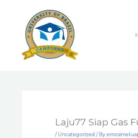
Skip
to
content
Laju77 Siap Gas Fu
/
Uncategorized
/ By
emosimelua