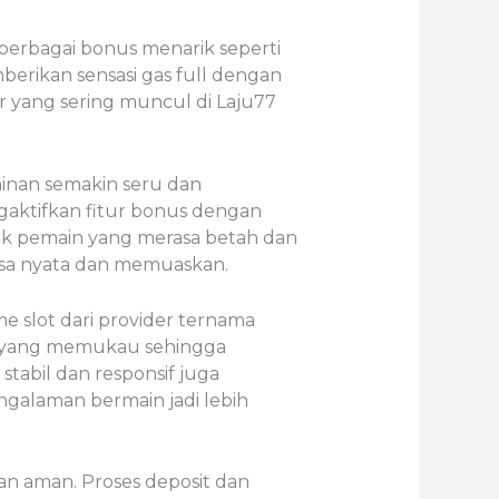
berbagai bonus menarik seperti
mberikan sensasi gas full dengan
er yang sering muncul di Laju77
inan semakin seru dan
ktifkan fitur bonus dengan
k pemain yang merasa betah dan
asa nyata dan memuaskan.
e slot dari provider ternama
is yang memukau sehingga
tabil dan responsif juga
galaman bermain jadi lebih
an aman. Proses deposit dan