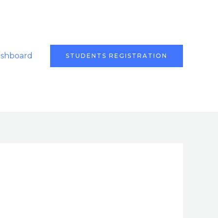
ashboard
STUDENTS REGISTRATION