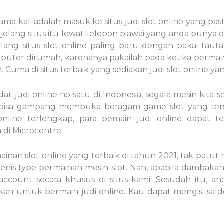
 kali adalah masuk ke situs judi slot online yang past
njelang situs itu lewat telepon piawai yang anda punya
ang situs slot online paling baru dengan pakai tautan 
puter dirumah, karenanya pakailah pada ketika bermain
ma di situs terbaik yang sediakan judi slot online ya
r judi online no satu di Indonesia, segala mesin kita
n bisa gampang membuka beragam game slot yang te
 online terlengkap, para pemain judi online dapat
di Microcentre.
an slot online yang terbaik di tahun 2021, tak patut m
jenis type permainan mesin slot. Nah, apabila damba
ccount secara khusus di situs kami. Sesudah itu, an
ikan untuk bermain judi online. Kau dapat mengisi sal