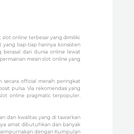
ot online terbesar yang dimiliki.
t yang tiap-tiap harinya konsisten
erasal dari dunia online lewat
i permainan mesin slot online yang
h secara official meraih peringkat
eposit pulsa. Via rekomendasi yang
lot online pragmatic terpopuler.
anan dan kwalitas yang di tawarkan
ercaya amat dibutuhkan dan banyak
ta disempurnakan dengan Kumpulan