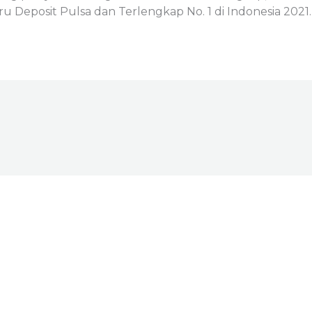
ru Deposit Pulsa dan Terlengkap No. 1 di Indonesia 2021.