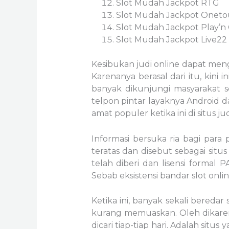
Slot Mudah Jackpot RTG
Slot Mudah Jackpot Onet
Slot Mudah Jackpot Play’n
Slot Mudah Jackpot Live22
Kesibukan judi online dapat meng
Karenanya berasal dari itu, kini 
banyak dikunjungi masyarakat 
telpon pintar layaknya Android da
amat populer ketika ini di situs ju
Informasi bersuka ria bagi para p
teratas dan disebut sebagai situs
telah diberi dan lisensi formal
Sebab eksistensi bandar slot on
Ketika ini, banyak sekali beredar
kurang memuaskan. Oleh dikarenak
dicari tiap-tiap hari. Adalah s