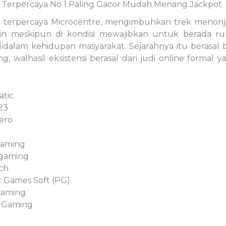
Dan Terpercaya No 1 Paling Gacor Mudah Menang Jackpot
tic terpercaya Microcentre, mengimbuhkan trek menonj
in meskipun di kondisi mewajibkan untuk berada rum
idalam kehidupan masyarakat. Sejarahnya itu berasal b
walhasil eksistensi berasal dari judi online formal 
atic
23
ero
gaming
egaming
ch
 Games Soft (PG)
Gaming
l Gaming