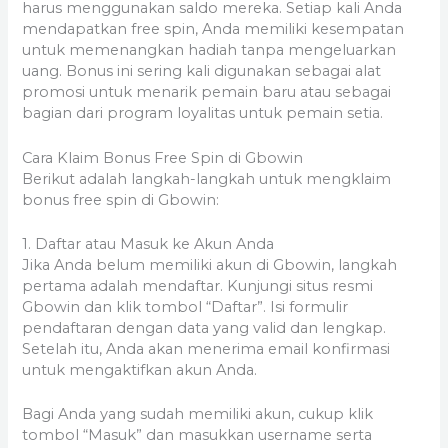
harus menggunakan saldo mereka. Setiap kali Anda
mendapatkan free spin, Anda memiliki kesempatan
untuk memenangkan hadiah tanpa mengeluarkan
uang. Bonus ini sering kali digunakan sebagai alat
promosi untuk menarik pemain baru atau sebagai
bagian dari program loyalitas untuk pemain setia.
Cara Klaim Bonus Free Spin di Gbowin
Berikut adalah langkah-langkah untuk mengklaim
bonus free spin di Gbowin:
1. Daftar atau Masuk ke Akun Anda
Jika Anda belum memiliki akun di Gbowin, langkah
pertama adalah mendaftar. Kunjungi situs resmi
Gbowin dan klik tombol “Daftar”. Isi formulir
pendaftaran dengan data yang valid dan lengkap.
Setelah itu, Anda akan menerima email konfirmasi
untuk mengaktifkan akun Anda.
Bagi Anda yang sudah memiliki akun, cukup klik
tombol “Masuk” dan masukkan username serta