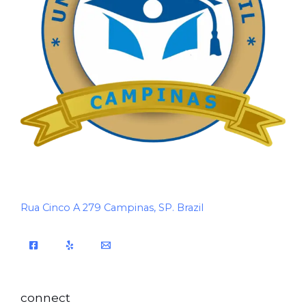
Rua Cinco A 279 Campinas, SP. Brazil
connect