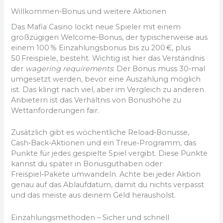
Willkommen‑Bonus und weitere Aktionen
Das Mafia Casino lockt neue Spieler mit einem
großzügigen Welcome‑Bonus, der typischerweise aus
einem 100 % Einzahlungsbonus bis zu 200 €, plus
50 Freispiele, besteht. Wichtig ist hier das Verständnis
der
wagering requirements
: Der Bonus muss 30‑mal
umgesetzt werden, bevor eine Auszahlung möglich
ist. Das klingt nach viel, aber im Vergleich zu anderen
Anbietern ist das Verhältnis von Bonushöhe zu
Wettanforderungen fair.
Zusätzlich gibt es wöchentliche Reload‑Bonusse,
Cash‑Back‑Aktionen und ein Treue‑Programm, das
Punkte für jedes gespielte Spiel vergibt. Diese Punkte
kannst du später in Bonusguthaben oder
Freispiel‑Pakete umwandeln. Achte bei jeder Aktion
genau auf das Ablaufdatum, damit du nichts verpasst
und das meiste aus deinem Geld herausholst.
Einzahlungsmethoden – Sicher und schnell