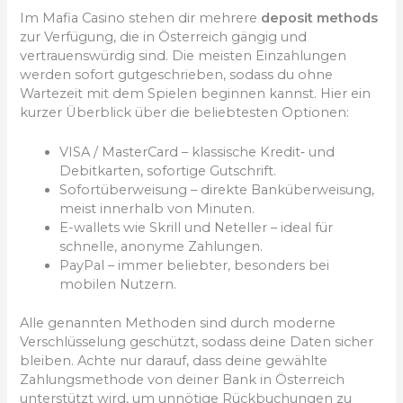
Im Mafia Casino stehen dir mehrere
deposit methods
zur Verfügung, die in Österreich gängig und
vertrauenswürdig sind. Die meisten Einzahlungen
werden sofort gutgeschrieben, sodass du ohne
Wartezeit mit dem Spielen beginnen kannst. Hier ein
kurzer Überblick über die beliebtesten Optionen:
VISA / MasterCard – klassische Kredit‑ und
Debitkarten, sofortige Gutschrift.
Sofortüberweisung – direkte Banküberweisung,
meist innerhalb von Minuten.
E-wallets wie Skrill und Neteller – ideal für
schnelle, anonyme Zahlungen.
PayPal – immer beliebter, besonders bei
mobilen Nutzern.
Alle genannten Methoden sind durch moderne
Verschlüsselung geschützt, sodass deine Daten sicher
bleiben. Achte nur darauf, dass deine gewählte
Zahlungsmethode von deiner Bank in Österreich
unterstützt wird, um unnötige Rückbuchungen zu