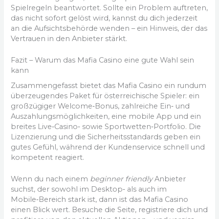
Spielregeln beantwortet. Sollte ein Problem auftreten,
das nicht sofort gelöst wird, kannst du dich jederzeit
an die Aufsichtsbehörde wenden – ein Hinweis, der das
Vertrauen in den Anbieter stärkt.
Fazit – Warum das Mafia Casino eine gute Wahl sein
kann
Zusammengefasst bietet das Mafia Casino ein rundum
überzeugendes Paket für österreichische Spieler: ein
großzügiger Welcome‑Bonus, zahlreiche Ein‑ und
Auszahlungsmöglichkeiten, eine mobile App und ein
breites Live‑Casino‑ sowie Sportwetten‑Portfolio. Die
Lizenzierung und die Sicherheitsstandards geben ein
gutes Gefühl, während der Kundenservice schnell und
kompetent reagiert.
Wenn du nach einem
beginner friendly
Anbieter
suchst, der sowohl im Desktop‑ als auch im
Mobile‑Bereich stark ist, dann ist das Mafia Casino
einen Blick wert. Besuche die Seite, registriere dich und