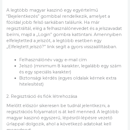
A legtöbb magyar kaszinó egy egyértelmű
“Bejelentkezés” gombbal rendelkezik, amelyet a
főoldal jobb felső sarkában találunk. Ha már
regisztráltál, elég a felhasználónevedet és a jelszavadat
beírni, majd a „Login” gombra kattintani. Amennyiben
elfelejtetted a jelszót, a legtöbb esetben egy
„Elfelejtett jelszó?” link segít a gyors visszaállításban.
Felhasználónév vagy e‑mail cím
Jelszó (minimum 8 karakter, legalább egy szám
és egy speciális karakter)
Biztonsági kérdés (egyes oldalak kérnek extra
hitelesítést)
2. Regisztráció és fiók létrehozása
Mielőtt először sikeresen be tudnál jelentkezni, a
regisztrációs folyamatot is át kell menned. A legtöbb
magyar kaszinó egyszerű, lépésről‑lépésre vezető
űrlappal dolgozik, ahol a következő adatokat kell
megadnod: