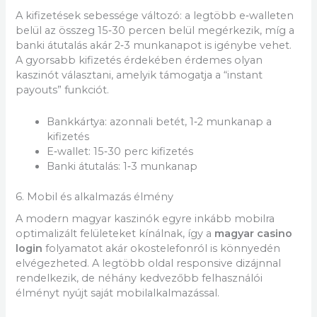
A kifizetések sebessége változó: a legtöbb e‑walleten
belül az összeg 15‑30 percen belül megérkezik, míg a
banki átutalás akár 2‑3 munkanapot is igénybe vehet.
A gyorsabb kifizetés érdekében érdemes olyan
kaszinót választani, amelyik támogatja a “instant
payouts” funkciót.
Bankkártya: azonnali betét, 1‑2 munkanap a
kifizetés
E‑wallet: 15‑30 perc kifizetés
Banki átutalás: 1‑3 munkanap
6. Mobil és alkalmazás élmény
A modern magyar kaszinók egyre inkább mobilra
optimalizált felületeket kínálnak, így a
magyar casino
login
folyamatot akár okostelefonról is könnyedén
elvégezheted. A legtöbb oldal responsive dizájnnal
rendelkezik, de néhány kedvezőbb felhasználói
élményt nyújt saját mobilalkalmazással.