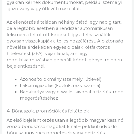
gyakran kérnek dokumentumokat, például személyi
igazolvány vagy útlevél másolatát.
Az ellenőrzés általában néhány órától egy napig tart,
de a legtöbb esetben a rendszer automatikusan
felismeri a feltöltött képeket, így a felhasználók
gyorsan visszakapják a teljes hozzáférést. A biztonság
növelése érdekében egyes oldalak kétfaktoros
hitelesítést (2FA) is ajánlanak, ami egy
mobilalkalmazásban generált kódot igényel minden
bejelentkezésnél.
Azonosító okmány (személyi, útlevél)
Lakcímigazolás (közlük, rezsi számla)
Bankkártya vagy e‑wallet kivonat a fizetési mód
megerősítéséhez
4. Bónuszok, promóciók és feltételek
Az első bejelentkezés után a legtöbb magyar kaszinó
vonzó bónuszcsomagokat kínál – például üdvözlő
bónusz, ingyenes pörgetések vagy befizetési