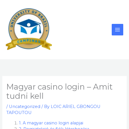
Skip
to
content
Magyar casino login – Amit
tudni kell
/
Uncategorized
/ By
LOIC ARIEL GBONGOU
TAPOUTOU
1. A magyar casino login alapjai
2. Regisztráció és fiók létrehozása