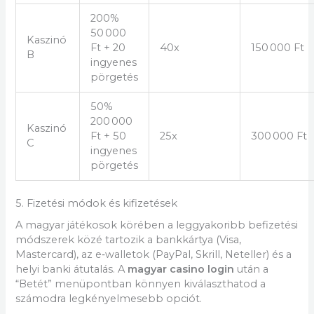
200%
50 000
Kaszinó
Ft + 20
40x
150 000 Ft
B
ingyenes
pörgetés
50%
200 000
Kaszinó
Ft + 50
25x
300 000 Ft
C
ingyenes
pörgetés
5. Fizetési módok és kifizetések
A magyar játékosok körében a leggyakoribb befizetési
módszerek közé tartozik a bankkártya (Visa,
Mastercard), az e‑walletok (PayPal, Skrill, Neteller) és a
helyi banki átutalás. A
magyar casino login
után a
“Betét” menüpontban könnyen kiválaszthatod a
számodra legkényelmesebb opciót.