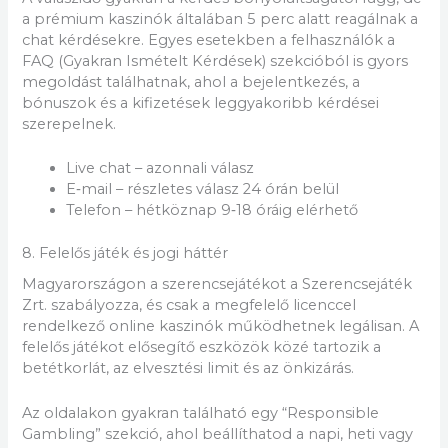
a prémium kaszinók általában 5 perc alatt reagálnak a
chat kérdésekre. Egyes esetekben a felhasználók a
FAQ (Gyakran Ismételt Kérdések) szekcióból is gyors
megoldást találhatnak, ahol a bejelentkezés, a
bónuszok és a kifizetések leggyakoribb kérdései
szerepelnek.
Live chat – azonnali válasz
E‑mail – részletes válasz 24 órán belül
Telefon – hétköznap 9‑18 óráig elérhető
8. Felelős játék és jogi háttér
Magyarországon a szerencsejátékot a Szerencsejáték
Zrt. szabályozza, és csak a megfelelő licenccel
rendelkező online kaszinók működhetnek legálisan. A
felelős játékot elősegítő eszközök közé tartozik a
betétkorlát, az elvesztési limit és az önkizárás.
Az oldalakon gyakran található egy “Responsible
Gambling” szekció, ahol beállíthatod a napi, heti vagy