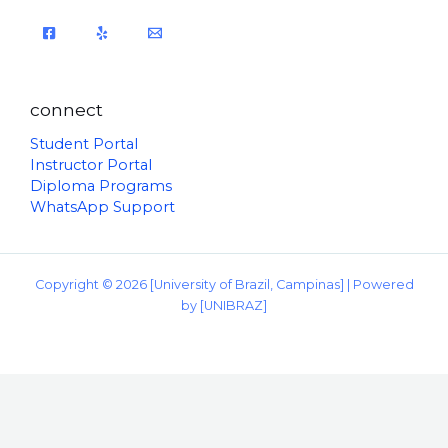
connect
Student Portal
Instructor Portal
Diploma Programs
WhatsApp Support
Copyright © 2026 [University of Brazil, Campinas] | Powered
by [UNIBRAZ]