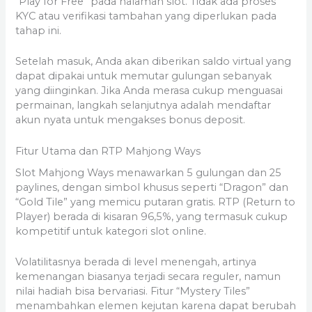
“Play for Free” pada halaman slot. Tidak ada proses
KYC atau verifikasi tambahan yang diperlukan pada
tahap ini.
Setelah masuk, Anda akan diberikan saldo virtual yang
dapat dipakai untuk memutar gulungan sebanyak
yang diinginkan. Jika Anda merasa cukup menguasai
permainan, langkah selanjutnya adalah mendaftar
akun nyata untuk mengakses bonus deposit.
Fitur Utama dan RTP Mahjong Ways
Slot Mahjong Ways menawarkan 5 gulungan dan 25
paylines, dengan simbol khusus seperti “Dragon” dan
“Gold Tile” yang memicu putaran gratis. RTP (Return to
Player) berada di kisaran 96,5%, yang termasuk cukup
kompetitif untuk kategori slot online.
Volatilitasnya berada di level menengah, artinya
kemenangan biasanya terjadi secara reguler, namun
nilai hadiah bisa bervariasi. Fitur “Mystery Tiles”
menambahkan elemen kejutan karena dapat berubah