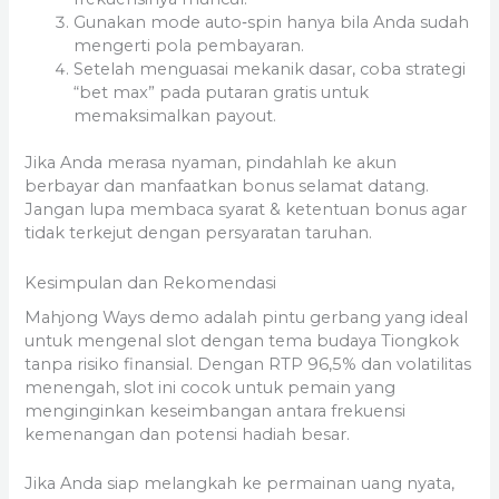
Gunakan mode auto‑spin hanya bila Anda sudah
mengerti pola pembayaran.
Setelah menguasai mekanik dasar, coba strategi
“bet max” pada putaran gratis untuk
memaksimalkan payout.
Jika Anda merasa nyaman, pindahlah ke akun
berbayar dan manfaatkan bonus selamat datang.
Jangan lupa membaca syarat & ketentuan bonus agar
tidak terkejut dengan persyaratan taruhan.
Kesimpulan dan Rekomendasi
Mahjong Ways demo adalah pintu gerbang yang ideal
untuk mengenal slot dengan tema budaya Tiongkok
tanpa risiko finansial. Dengan RTP 96,5% dan volatilitas
menengah, slot ini cocok untuk pemain yang
menginginkan keseimbangan antara frekuensi
kemenangan dan potensi hadiah besar.
Jika Anda siap melangkah ke permainan uang nyata,