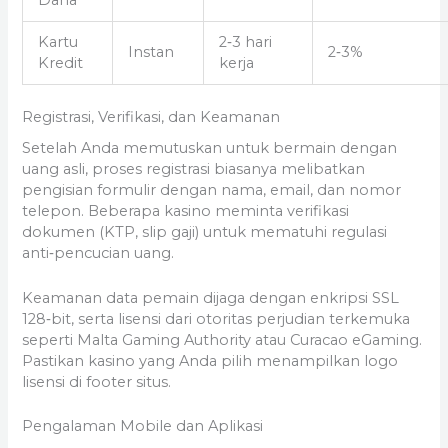
Dana
Kartu
2‑3 hari
Instan
2‑3%
Kredit
kerja
Registrasi, Verifikasi, dan Keamanan
Setelah Anda memutuskan untuk bermain dengan
uang asli, proses registrasi biasanya melibatkan
pengisian formulir dengan nama, email, dan nomor
telepon. Beberapa kasino meminta verifikasi
dokumen (KTP, slip gaji) untuk mematuhi regulasi
anti‑pencucian uang.
Keamanan data pemain dijaga dengan enkripsi SSL
128‑bit, serta lisensi dari otoritas perjudian terkemuka
seperti Malta Gaming Authority atau Curacao eGaming.
Pastikan kasino yang Anda pilih menampilkan logo
lisensi di footer situs.
Pengalaman Mobile dan Aplikasi