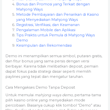
Bonus dan Promosi yang Terkait dengan
Mahjong Ways
Metode Pembayaran dan Penarikan di Kasino
yang Menyediakan Mahjong Ways
Registrasi, Verifikasi, dan Keamanan
Pengalaman Mobile dan Aplikasi
Tips Praktis untuk Pemula di Mahjong Ways
Demo
Kesimpulan dan Rekomendasi
Demo ini menampilkan semua simbol, putaran gratis,
dan fitur bonus yang sama persis dengan versi
berbayar. Karena tidak melibatkan deposit, pemain
dapat fokus pada strategi dasar seperti memilih
paylines yang tepat dan mengatur taruhan.
Cara Mengakses Demo Tanpa Deposit
Untuk memulai
mahjong ways demo
, pertama-tama
pilih kasino online yang menyediakan mode
percobaan. Biasanya cukup klik tombol “Demo” atau