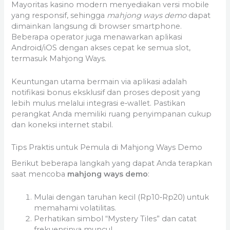
Mayoritas kasino modern menyediakan versi mobile
yang responsif, sehingga
mahjong ways demo
dapat
dimainkan langsung di browser smartphone.
Beberapa operator juga menawarkan aplikasi
Android/iOS dengan akses cepat ke semua slot,
termasuk Mahjong Ways.
Keuntungan utama bermain via aplikasi adalah
notifikasi bonus eksklusif dan proses deposit yang
lebih mulus melalui integrasi e‑wallet. Pastikan
perangkat Anda memiliki ruang penyimpanan cukup
dan koneksi internet stabil.
Tips Praktis untuk Pemula di Mahjong Ways Demo
Berikut beberapa langkah yang dapat Anda terapkan
saat mencoba
mahjong ways demo
:
Mulai dengan taruhan kecil (Rp10‑Rp20) untuk
memahami volatilitas.
Perhatikan simbol “Mystery Tiles” dan catat
frekuensinya muncul.