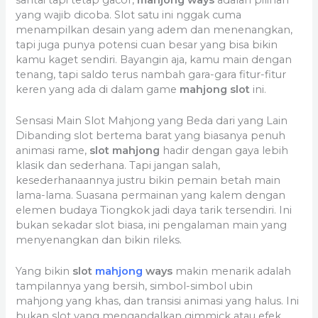
yang wajib dicoba. Slot satu ini nggak cuma
menampilkan desain yang adem dan menenangkan,
tapi juga punya potensi cuan besar yang bisa bikin
kamu kaget sendiri. Bayangin aja, kamu main dengan
tenang, tapi saldo terus nambah gara-gara fitur-fitur
keren yang ada di dalam game
mahjong slot
ini.
Sensasi Main Slot Mahjong yang Beda dari yang Lain
Dibanding slot bertema barat yang biasanya penuh
animasi rame,
slot mahjong
hadir dengan gaya lebih
klasik dan sederhana. Tapi jangan salah,
kesederhanaannya justru bikin pemain betah main
lama-lama. Suasana permainan yang kalem dengan
elemen budaya Tiongkok jadi daya tarik tersendiri. Ini
bukan sekadar slot biasa, ini pengalaman main yang
menyenangkan dan bikin rileks.
Yang bikin
slot
mahjong
ways
makin menarik adalah
tampilannya yang bersih, simbol-simbol ubin
mahjong yang khas, dan transisi animasi yang halus. Ini
bukan slot yang mengandalkan gimmick atau efek