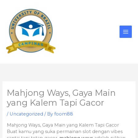
Skip
to
content
Mahjong Ways, Gaya Main
yang Kalem Tapi Gacor
/
Uncategorized
/ By
foom88
Mahjong Ways, Gaya Main yang Kalem Tapi Gacor
Buat kamu yang suka permainan slot dengan vibes
santai tapi tetap gacor,
mahjong ways
adalah pilihan