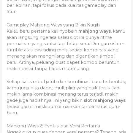
berlebihan, tapi fokus pada kualitas gameplay dan
fitur.
Gameplay Mahjong Ways yang Bikin Nagih
Kalau baru pertama kali nyobain
mahjong ways
, kamu
akan langsung ngerasa kalau slot ini punya ritme
permainan yang santai tapi tetap seru. Dengan sistem
tumble atau cascading reels, setiap kombinasi yang
menang akan menghilang dan digantikan simbol
baru. Artinya, peluang buat dapet kombo beruntun
makin besar tanpa harus muter ulang.
Setiap kali simbol jatuh dan kombinasi baru terbentuk,
kamu juga bisa dapet multiplier yang naik terus. Jadi
makin lama kombinasi menang terus terjadi, makin
gede juga hadiahnya. Ini yang bikin
slot mahjong ways
terasa gacor meskipun dimainkan tanpa harus buru-
buru.
Mahjong Ways 2: Evolusi dari Versi Pertama
Nggak cukup puas dengan versi pertama? Tenang, ada