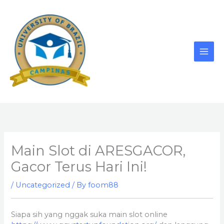
Skip
to
content
Main Slot di ARESGACOR,
Gacor Terus Hari Ini!
/
Uncategorized
/ By
foom88
Siapa sih yang nggak suka main slot online