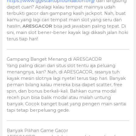
https://www.ggvstartupfoundation.org/
dan langsung
dapet cuan? Apalagi kalau tempat mainnya udah
terbukti gacor dan gampang kasih jackpot. Nah, buat
kamu yang lagi cari tempat main slot yang seru dan
hasilin,
ARESGACOR
bisa jadi jawaban paling tepat. Di
sini, main slot bener-bener kayak lagi dikasih jalan hoki
terus tiap hari!
Gampang Banget Menang di ARESGACOR
Yang paling dicari dari situs slot tentu aja peluang
menangnya, kan? Nah, di ARESGACOR, rasanya tuh
kayak mesin slotnya lagi nyetel terus tiap hari. Banyak
pemain bilang kalau mereka bisa dapet scatter, free
spin, dan bonus berkali-kali. Bahkan cuma modal
receh pun bisa balik modal atau malah untung
banyak. Cocok banget buat yang pengen main santai
tapi tetap berpeluang gede.
Banyak Pilihan Game Gacor