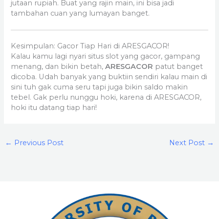
jutaan rupiah. Buat yang rajin main, ini bisa jadi
tambahan cuan yang lumayan banget.
Kesimpulan: Gacor Tiap Hari di ARESGACOR!
Kalau kamu lagi nyari situs slot yang gacor, gampang
menang, dan bikin betah,
ARESGACOR
patut banget
dicoba. Udah banyak yang buktiin sendiri kalau main di
sini tuh gak cuma seru tapi juga bikin saldo makin
tebel. Gak perlu nunggu hoki, karena di ARESGACOR,
hoki itu datang tiap hari!
←
Previous Post
Next Post
→