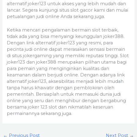
alternatif joker123 untuk akses yang lebih mudah dan
lancar. Segera kunjungi situs slot gacor kami dan mulai
petualangan judi online Anda sekarang juga.
Ketika mencari pengalaman bermain slot terbaik,
tidak ada yang bisa menyaingi keunggulan joker388.
Dengan link alternatif joker123 yang resmi, para
pecinta judi online dapat merasakan sensasi bermain
di situs jokergaming yang memiliki reputasi tinggi. Slot
joker123 dan joker388 merupakan pilihan utama bagi
para pemain yang menginginkan kualitas dan
keamanan dalam berjudi online. Dengan adanya link
alternatif joker123, aksesibilitas menjadi lebih mudah
tanpa harus khawatir dengan pemblokiran oleh
pemerintah. Bersiaplah untuk memasuki dunia judi
online yang seru dan menghibur dengan bergabung
bersama joker 123 slot dan nikmatilah keseruan
permainannya sekarang juga.
←
Previous Post
Next Post
→