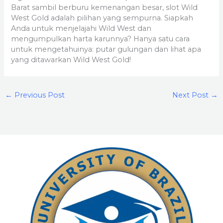
Barat sambil berburu kemenangan besar, slot Wild
West Gold adalah pilihan yang sempurna. Siapkah
Anda untuk menjelajahi Wild West dan
mengumpulkan harta karunnya? Hanya satu cara
untuk mengetahuinya: putar gulungan dan lihat apa
yang ditawarkan Wild West Gold!
←
Previous Post
Next Post
→