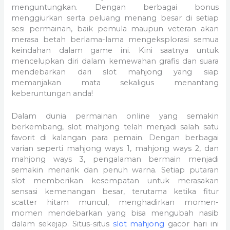
menguntungkan. Dengan berbagai bonus
menggiurkan serta peluang menang besar di setiap
sesi permainan, baik pemula maupun veteran akan
merasa betah berlama-lama mengeksplorasi semua
keindahan dalam game ini. Kini saatnya untuk
mencelupkan diri dalam kemewahan grafis dan suara
mendebarkan dari slot mahjong yang siap
memanjakan mata sekaligus menantang
keberuntungan anda!
Dalam dunia permainan online yang semakin
berkembang, slot mahjong telah menjadi salah satu
favorit di kalangan para pemain. Dengan berbagai
varian seperti mahjong ways 1, mahjong ways 2, dan
mahjong ways 3, pengalaman bermain menjadi
semakin menarik dan penuh warna. Setiap putaran
slot memberikan kesempatan untuk merasakan
sensasi kemenangan besar, terutama ketika fitur
scatter hitam muncul, menghadirkan momen-
momen mendebarkan yang bisa mengubah nasib
dalam sekejap. Situs-situs
slot mahjong
gacor hari ini