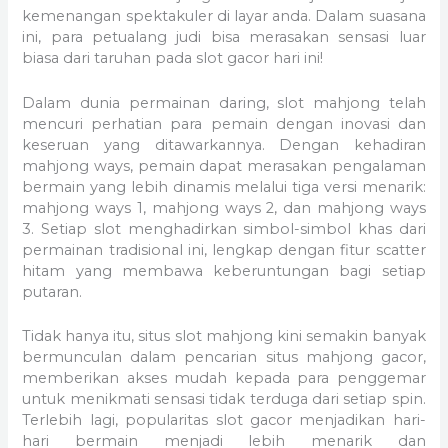
kemenangan spektakuler di layar anda. Dalam suasana
ini, para petualang judi bisa merasakan sensasi luar
biasa dari taruhan pada slot gacor hari ini!
Dalam dunia permainan daring, slot mahjong telah
mencuri perhatian para pemain dengan inovasi dan
keseruan yang ditawarkannya. Dengan kehadiran
mahjong ways, pemain dapat merasakan pengalaman
bermain yang lebih dinamis melalui tiga versi menarik:
mahjong ways 1, mahjong ways 2, dan mahjong ways
3. Setiap slot menghadirkan simbol-simbol khas dari
permainan tradisional ini, lengkap dengan fitur scatter
hitam yang membawa keberuntungan bagi setiap
putaran.
Tidak hanya itu, situs slot mahjong kini semakin banyak
bermunculan dalam pencarian situs mahjong gacor,
memberikan akses mudah kepada para penggemar
untuk menikmati sensasi tidak terduga dari setiap spin.
Terlebih lagi, popularitas slot gacor menjadikan hari-
hari bermain menjadi lebih menarik dan