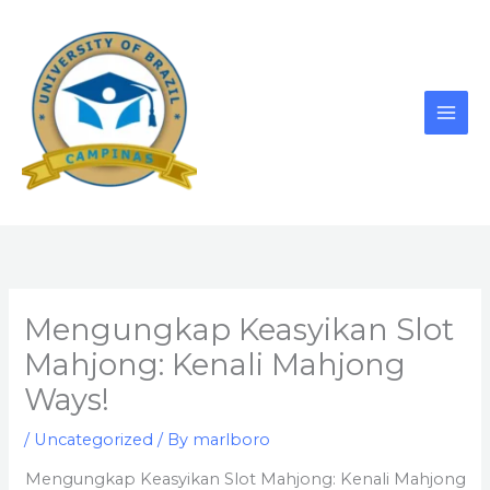
Skip
to
content
Mengungkap Keasyikan Slot
Mahjong: Kenali Mahjong
Ways!
/
Uncategorized
/ By
marlboro
Mengungkap Keasyikan Slot Mahjong: Kenali Mahjong