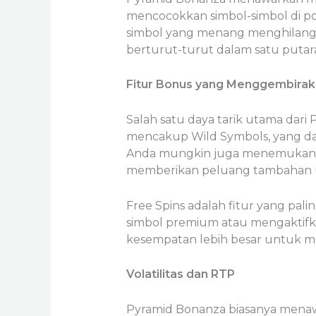
mencocokkan simbol-simbol di posi
simbol yang menang menghilang
berturut-turut dalam satu putar
Fitur Bonus yang Menggembira
Salah satu daya tarik utama dari P
mencakup Wild Symbols, yang da
Anda mungkin juga menemukan Sc
memberikan peluang tambahan 
Free Spins adalah fitur yang pali
simbol premium atau mengaktifk
kesempatan lebih besar untuk 
Volatilitas dan RTP
Pyramid Bonanza biasanya menawa