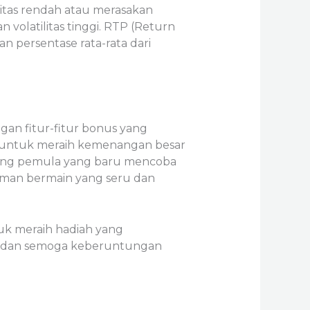
litas rendah atau merasakan
olatilitas tinggi. RTP (Return
n persentase rata-rata dari
n fitur-fitur bonus yang
g untuk meraih kemenangan besar
orang pemula yang baru mencoba
man bermain yang seru dan
uk meraih hadiah yang
ran dan semoga keberuntungan