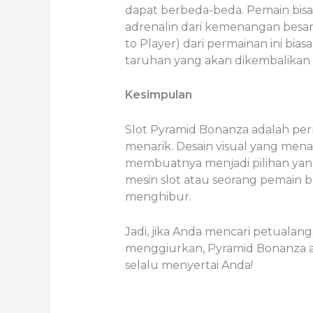
dapat berbeda-beda. Pemain bisa
adrenalin dari kemenangan besar
to Player) dari permainan ini bia
taruhan yang akan dikembalikan
Kesimpulan
Slot Pyramid Bonanza adalah pe
menarik. Desain visual yang me
membuatnya menjadi pilihan yang
mesin slot atau seorang pemain
menghibur.
Jadi, jika Anda mencari petual
menggiurkan, Pyramid Bonanza ad
selalu menyertai Anda!