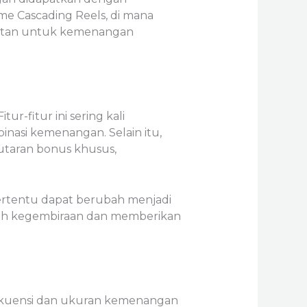
sme Cascading Reels, di mana
patan untuk kemenangan
ur-fitur ini sering kali
asi kemenangan. Selain itu,
taran bonus khusus,
 tertentu dapat berubah menjadi
bah kegembiraan dan memberikan
frekuensi dan ukuran kemenangan