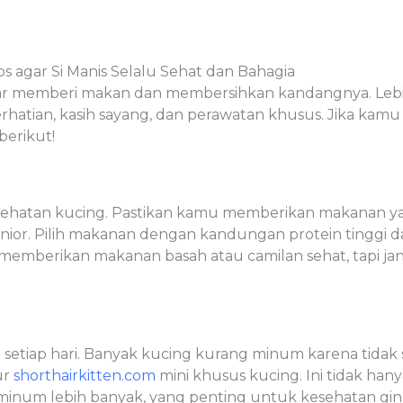
s agar Si Manis Selalu Sehat dan Bahagia
r memberi makan dan membersihkan kandangnya. Lebih 
atian, kasih sayang, dan perawatan khusus. Jika kamu i
berikut!
ehatan kucing. Pastikan kamu memberikan makanan yan
senior. Pilih makanan dengan kandungan protein tinggi
i memberikan makanan basah atau camilan sehat, tapi ja
ia setiap hari. Banyak kucing kurang minum karena tidak 
ur
shorthairkitten.com
mini khusus kucing. Ini tidak han
num lebih banyak, yang penting untuk kesehatan ginj