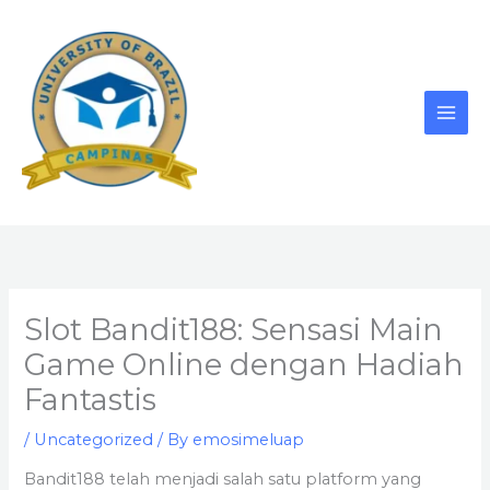
Skip
to
content
Slot Bandit188: Sensasi Main
Game Online dengan Hadiah
Fantastis
/
Uncategorized
/ By
emosimeluap
Bandit188 telah menjadi salah satu platform yang