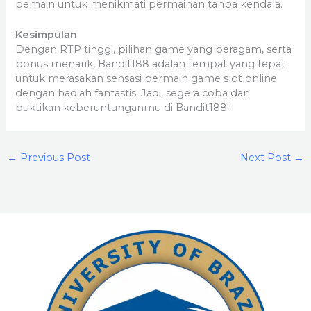
pemain untuk menikmati permainan tanpa kendala.
Kesimpulan
Dengan RTP tinggi, pilihan game yang beragam, serta
bonus menarik, Bandit188 adalah tempat yang tepat
untuk merasakan sensasi bermain game slot online
dengan hadiah fantastis. Jadi, segera coba dan
buktikan keberuntunganmu di Bandit188!
←
Previous Post
Next Post
→