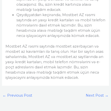
olacaqsınız. Bu, sizin kredit kartınıza əlavə
məbləği təqdim edəcək.
Qeydiyyatdan keçirəndə, Mostbet AZ rəsmi
saytında ən yaxşı kredit kartaları və mobil telefon
nömrələrini daxil etmək lazımdır. Bu, sizin
hesabınıza əlavə məbləği təqdim etmək üçün
necə işləyəcəyini anlayışınızda kömək edəcək.
Mostbet AZ rəsmi saytında mostbet azerbaycan və
mosbet az kavramları ilə tanış olun. Hər bir saytın əsas
sahələrində, Mostbet AZ və mostbet.az saytlarında ən
yaxşı kredit kartaları, mobil telefon nömrələrini və e-
poçt adreslərini daxil etmək lazımdır. Bu, sizin
hesabınıza əlavə məbləği təqdim etmək üçün necə
işləyəcəyini anlayışınızda kömək edəcək.
←
Previous Post
Next Post
→