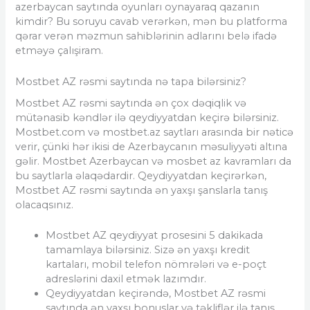
azerbaycan saytında oyunları oynayaraq qazanın
kimdir? Bu soruyu cavab verərkən, mən bu platforma
qərar verən məzmun sahiblərinin adlarını belə ifadə
etməyə çalışiram.
Mostbet AZ rəsmi saytında nə tapa bilərsiniz?
Mostbet AZ rəsmi saytında ən çox dəqiqlik və
mütənasib kəndlər ilə qeydiyyatdan keçirə bilərsiniz.
Mostbet.com və mostbet.az saytları arasında bir nəticə
verir, çünki hər ikisi de Azerbaycanın məsuliyyəti altına
gəlir. Mostbet Azerbaycan və mosbet az kavramları da
bu saytlarla əlaqədardir. Qeydiyyatdan keçirərkən,
Mostbet AZ rəsmi saytında ən yaxşı şanslarla tanış
olacaqsınız.
Mostbet AZ qeydiyyat prosesini 5 dakikada
tamamlaya bilərsiniz. Sizə ən yaxşı kredit
kartaları, mobil telefon nömrələri və e-poçt
adreslərini daxil etmək lazımdır.
Qeydiyyatdan keçirəndə, Mostbet AZ rəsmi
saytında ən yaxşı bonuslar və təkliflər ilə tanış