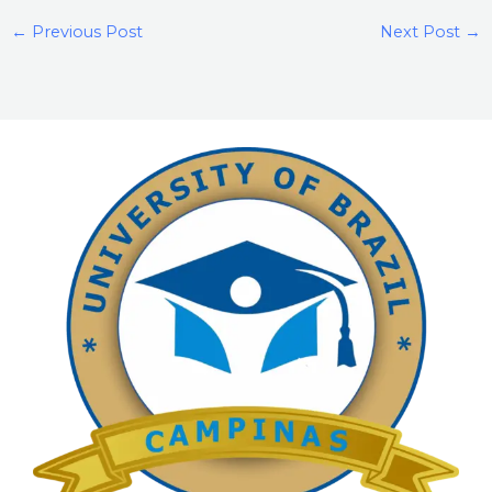
←
Previous Post
Next Post
→