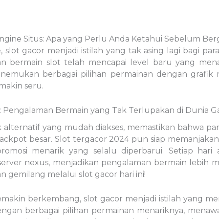
ngine Situs: Apa yang Perlu Anda Ketahui Sebelum Be
, slot gacor menjadi istilah yang tak asing lagi bagi p
an bermain slot telah mencapai level baru yang me
emukan berbagai pilihan permainan dengan grafik m
makin seru.
: Pengalaman Bermain yang Tak Terlupakan di Dunia 
k alternatif yang mudah diakses, memastikan bahwa p
ckpot besar. Slot tergacor 2024 pun siap memanjak
romosi menarik yang selalu diperbarui. Setiap har
erver nexus, menjadikan pengalaman bermain lebih 
milang melalui slot gacor hari ini!
semakin berkembang, slot gacor menjadi istilah yang 
 dengan berbagai pilihan permainan menariknya, men