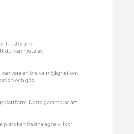
y. Trustly är en
tt du kan njuta av
ns kan vara en bra valmöjlighet om
ndation och god
splattform. Detta garanterar att
je plats kan ha sina egna villkor