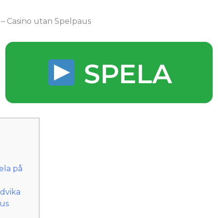
 – Casino utan Spelpaus
SPELA
pela på
ndvika
aus