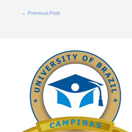
←
Previous Post