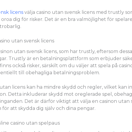
nsk licens
välja casino utan svensk licens med trustly s
oroa dig för risker. Det är en bra valmöjlighet för spela
trobarlig.
casino utan svensk licens
casinon utan svensk licens, som har trustly, eftersom dess
ar. Trustly är en betalningsplattform som erbjuder säker
finns också risker, särskilt om du väljer att spela på cas
tentiellt till obehagliga betalningsproblem.
no utan licens kan ha mindre skydd och regler, vilket kan
inon. Detta inkluderar skydd mot oreglerade spel, obeh
ganden. Det är därför viktigt att välja en casinon utan 
ör att skydda dig själv och dina pengar.
nline casino utan spelpaus