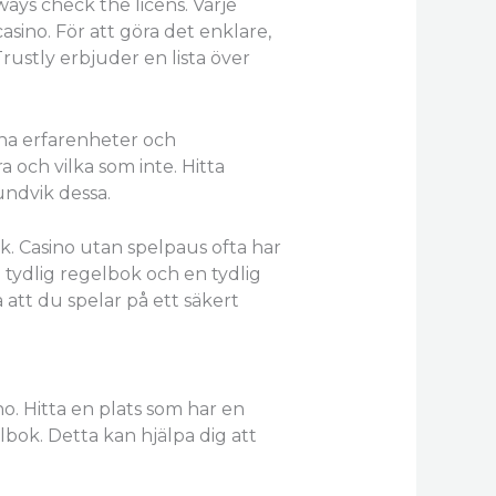
ways check the licens. Varje
casino. För att göra det enklare,
Trustly erbjuder en lista över
ina erfarenheter och
a och vilka som inte. Hitta
undvik dessa.
ok. Casino utan spelpaus ofta har
 tydlig regelbok och en tydlig
 att du spelar på ett säkert
no. Hitta en plats som har en
elbok. Detta kan hjälpa dig att