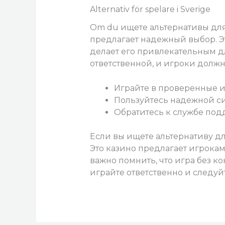
Alternativ för spelare i Sverige
Om du ищете альтернативы для 
предлагает надежный выбор. Эт
делает его привлекательным дл
ответственной, и игроки долж
Играйте в проверенные и
Пользуйтесь надежной си
Обратитесь к службе под
Если вы ищете альтернативу дл
Это казино предлагает игрока
важно помнить, что игра без к
играйте ответственно и следу