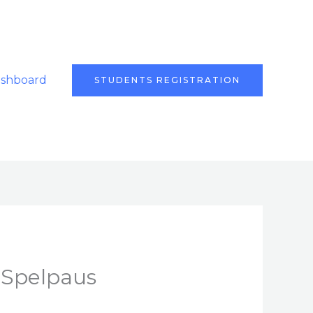
ashboard
STUDENTS REGISTRATION
 Spelpaus