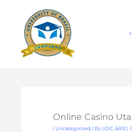
Skip
to
content
Online Casino Uta
/
Uncategorized
/ By
LOIC ARIE