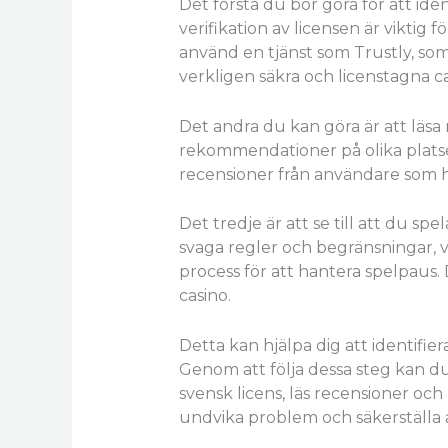
Det första du bör göra för att ide
verifikation av licensen är viktig f
använd en tjänst som Trustly, som 
verkligen säkra och licenstagna ca
Det andra du kan göra är att läsa
rekommendationer på olika platser,
recensioner från användare som h
Det tredje är att se till att du s
svaga regler och begränsningar, vi
process för att hantera spelpaus. 
casino.
Detta kan hjälpa dig att identifi
Genom att följa dessa steg kan du 
svensk licens, läs recensioner och 
undvika problem och säkerställa 