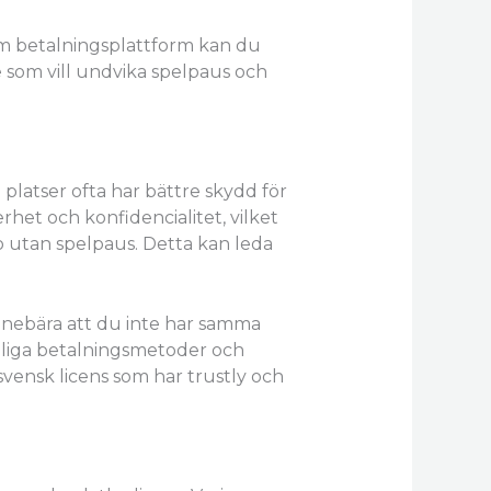
om betalningsplattform kan du
re som vill undvika spelpaus och
a platser ofta har bättre skydd för
het och konfidencialitet, vilket
ino utan spelpaus. Detta kan leda
 innebära att du inte har samma
agliga betalningsmetoder och
svensk licens som har trustly och