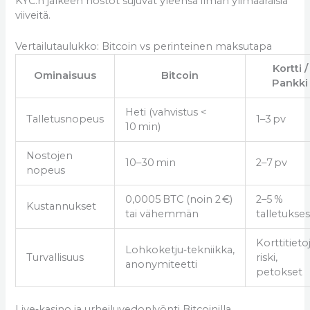
KYC:n jälkeen nostot sujuvat yleensä ilman ylimääräisiä
viiveitä.
Vertailutaulukko: Bitcoin vs perinteinen maksutapa
Kortti /
Ominaisuus
Bitcoin
Pankki
Heti (vahvistus <
Talletusnopeus
1–3 pv
10 min)
Nostojen
10–30 min
2–7 pv
nopeus
0,0005 BTC (noin 2 €)
2–5 %
Kustannukset
tai vähemmän
talletukses
Korttitieto
Lohkoketju‑tekniikka,
Turvallisuus
riski,
anonymiteetti
petokset
Live‑kasino ja urheiluvedonlyönti Bitcoinilla