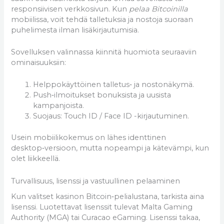
responsiivisen verkkosivun. Kun
pelaa Bitcoinilla
mobiilissa, voit tehdä talletuksia ja nostoja suoraan
puhelimesta ilman lisäkirjautumisia.
Sovelluksen valinnassa kiinnitä huomiota seuraaviin
ominaisuuksiin:
Helppokäyttöinen talletus‑ ja nostonäkymä.
Push‑ilmoitukset bonuksista ja uusista
kampanjoista.
Suojaus: Touch ID / Face ID -kirjautuminen.
Usein mobiilikokemus on lähes identtinen
desktop‑versioon, mutta nopeampi ja kätevämpi, kun
olet liikkeellä.
Turvallisuus, lisenssi ja vastuullinen pelaaminen
Kun valitset kasinon Bitcoin‑pelialustana, tarkista aina
lisenssi. Luotettavat lisenssit tulevat Malta Gaming
Authority (MGA) tai Curacao eGaming. Lisenssi takaa,