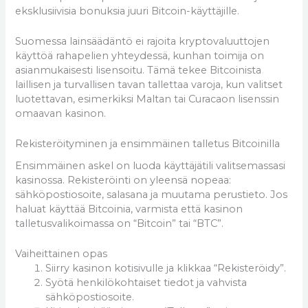
eksklusiivisia bonuksia juuri Bitcoin-käyttäjille.
Suomessa lainsäädäntö ei rajoita kryptovaluuttojen
käyttöä rahapelien yhteydessä, kunhan toimija on
asianmukaisesti lisensoitu. Tämä tekee Bitcoinista
laillisen ja turvallisen tavan tallettaa varoja, kun valitset
luotettavan, esimerkiksi Maltan tai Curacaon lisenssin
omaavan kasinon.
Rekisteröityminen ja ensimmäinen talletus Bitcoinilla
Ensimmäinen askel on luoda käyttäjätili valitsemassasi
kasinossa. Rekisteröinti on yleensä nopeaa:
sähköpostiosoite, salasana ja muutama perustieto. Jos
haluat käyttää Bitcoinia, varmista että kasinon
talletusvalikoimassa on “Bitcoin” tai “BTC”.
Vaiheittainen opas
Siirry kasinon kotisivulle ja klikkaa “Rekisteröidy”.
Syötä henkilökohtaiset tiedot ja vahvista
sähköpostiosoite.