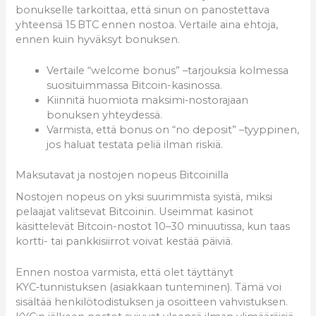
bonukselle tarkoittaa, että sinun on panostettava
yhteensä 15 BTC ennen nostoa. Vertaile aina ehtoja,
ennen kuin hyväksyt bonuksen.
Vertaile “welcome bonus” –tarjouksia kolmessa
suosituimmassa Bitcoin-kasinossa.
Kiinnitä huomiota maksimi‑nostorajaan
bonuksen yhteydessä.
Varmista, että bonus on “no deposit” –tyyppinen,
jos haluat testata peliä ilman riskiä.
Maksutavat ja nostojen nopeus Bitcoinilla
Nostojen nopeus on yksi suurimmista syistä, miksi
pelaajat valitsevat Bitcoinin. Useimmat kasinot
käsittelevät Bitcoin-nostot 10–30 minuutissa, kun taas
kortti- tai pankkisiirrot voivat kestää päiviä.
Ennen nostoa varmista, että olet täyttänyt
KYC‑tunnistuksen (asiakkaan tunteminen). Tämä voi
sisältää henkilötodistuksen ja osoitteen vahvistuksen.