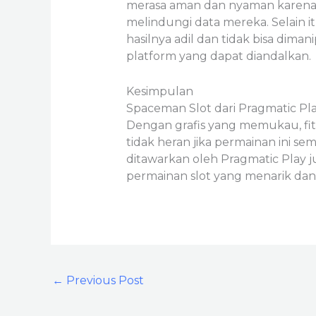
merasa aman dan nyaman karena 
melindungi data mereka. Selain i
hasilnya adil dan tidak bisa dima
platform yang dapat diandalkan.
Kesimpulan
Spaceman Slot dari Pragmatic P
Dengan grafis yang memukau, fi
tidak heran jika permainan ini 
ditawarkan oleh Pragmatic Play ju
permainan slot yang menarik dan
←
Previous Post