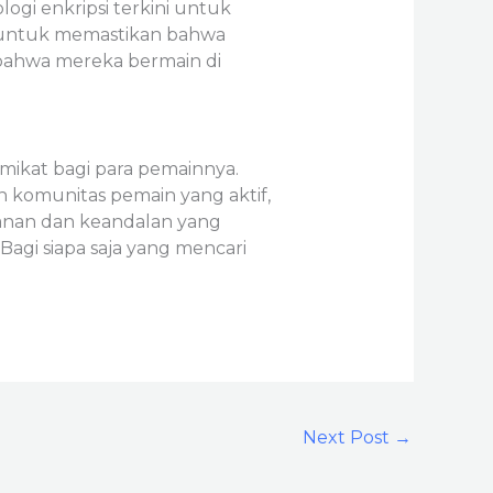
i enkripsi terkini untuk
an untuk memastikan bahwa
n bahwa mereka bermain di
ikat bagi para pemainnya.
komunitas pemain yang aktif,
manan dan keandalan yang
Bagi siapa saja yang mencari
Next Post
→