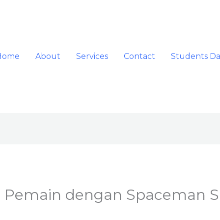
Home
About
Services
Contact
Students D
 Pemain dengan Spaceman Slo