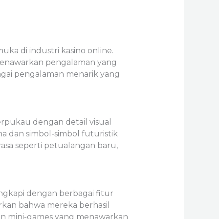
ka di industri kasino online.
 menawarkan pengalaman yang
bagai pengalaman menarik yang
rpukau dengan detail visual
a dan simbol-simbol futuristik
asa seperti petualangan baru,
engkapi dengan berbagai fitur
kan bahwa mereka berhasil
, dan mini-games yang menawarkan