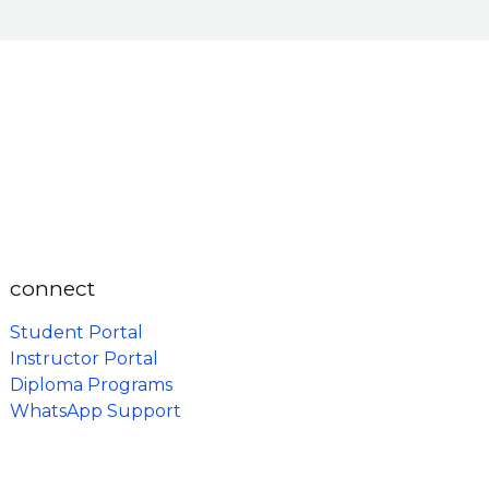
connect
Student Portal
Instructor Portal
Diploma Programs
WhatsApp Support