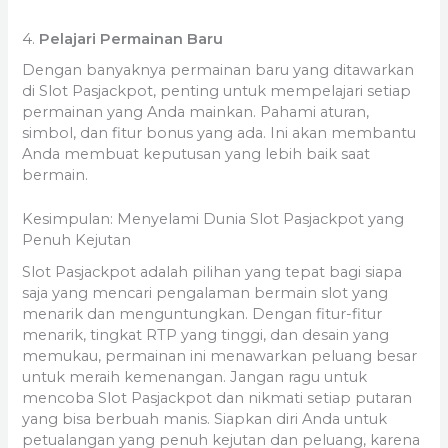
4.
Pelajari Permainan Baru
Dengan banyaknya permainan baru yang ditawarkan
di Slot Pasjackpot, penting untuk mempelajari setiap
permainan yang Anda mainkan. Pahami aturan,
simbol, dan fitur bonus yang ada. Ini akan membantu
Anda membuat keputusan yang lebih baik saat
bermain.
Kesimpulan: Menyelami Dunia Slot Pasjackpot yang
Penuh Kejutan
Slot Pasjackpot adalah pilihan yang tepat bagi siapa
saja yang mencari pengalaman bermain slot yang
menarik dan menguntungkan. Dengan fitur-fitur
menarik, tingkat RTP yang tinggi, dan desain yang
memukau, permainan ini menawarkan peluang besar
untuk meraih kemenangan. Jangan ragu untuk
mencoba Slot Pasjackpot dan nikmati setiap putaran
yang bisa berbuah manis. Siapkan diri Anda untuk
petualangan yang penuh kejutan dan peluang, karena