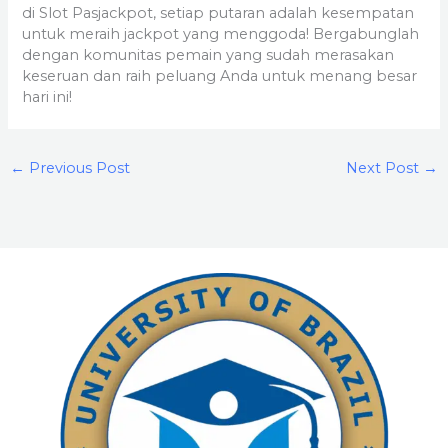
di Slot Pasjackpot, setiap putaran adalah kesempatan
untuk meraih jackpot yang menggoda! Bergabunglah
dengan komunitas pemain yang sudah merasakan
keseruan dan raih peluang Anda untuk menang besar
hari ini!
←
Previous Post
Next Post
→