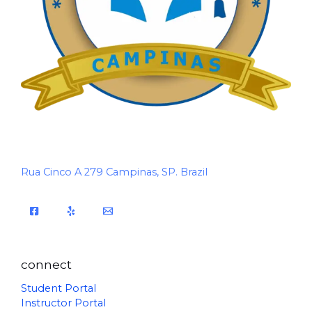
Rua Cinco A 279 Campinas, SP. Brazil
connect
Student Portal
Instructor Portal