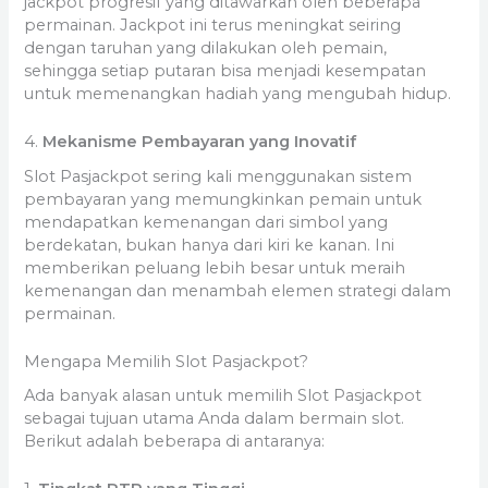
jackpot progresif yang ditawarkan oleh beberapa
permainan. Jackpot ini terus meningkat seiring
dengan taruhan yang dilakukan oleh pemain,
sehingga setiap putaran bisa menjadi kesempatan
untuk memenangkan hadiah yang mengubah hidup.
4.
Mekanisme Pembayaran yang Inovatif
Slot Pasjackpot sering kali menggunakan sistem
pembayaran yang memungkinkan pemain untuk
mendapatkan kemenangan dari simbol yang
berdekatan, bukan hanya dari kiri ke kanan. Ini
memberikan peluang lebih besar untuk meraih
kemenangan dan menambah elemen strategi dalam
permainan.
Mengapa Memilih Slot Pasjackpot?
Ada banyak alasan untuk memilih Slot Pasjackpot
sebagai tujuan utama Anda dalam bermain slot.
Berikut adalah beberapa di antaranya: