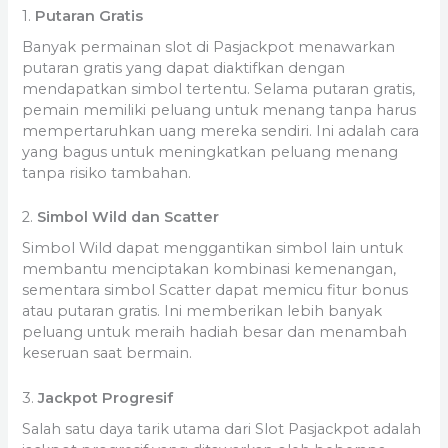
1.
Putaran Gratis
Banyak permainan slot di Pasjackpot menawarkan
putaran gratis yang dapat diaktifkan dengan
mendapatkan simbol tertentu. Selama putaran gratis,
pemain memiliki peluang untuk menang tanpa harus
mempertaruhkan uang mereka sendiri. Ini adalah cara
yang bagus untuk meningkatkan peluang menang
tanpa risiko tambahan.
2.
Simbol Wild dan Scatter
Simbol Wild dapat menggantikan simbol lain untuk
membantu menciptakan kombinasi kemenangan,
sementara simbol Scatter dapat memicu fitur bonus
atau putaran gratis. Ini memberikan lebih banyak
peluang untuk meraih hadiah besar dan menambah
keseruan saat bermain.
3.
Jackpot Progresif
Salah satu daya tarik utama dari Slot Pasjackpot adalah