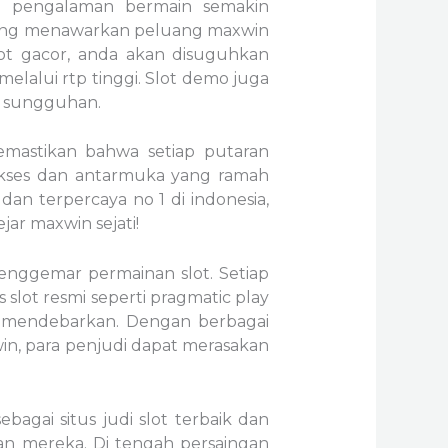
y, pengalaman bermain semakin
 yang menawarkan peluang maxwin
ot gacor, anda akan disuguhkan
lalui rtp tinggi. Slot demo juga
g sungguhan.
memastikan bahwa setiap putaran
akses dan antarmuka yang ramah
dan terpercaya no 1 di indonesia,
r maxwin sejati!
 penggemar permainan slot. Setiap
lot resmi seperti pragmatic play
g mendebarkan. Dengan berbagai
n, para penjudi dapat merasakan
ebagai situs judi slot terbaik dan
n mereka. Di tengah persaingan