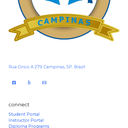
Rua Cinco A 279 Campinas, SP. Brazil
connect
Student Portal
Instructor Portal
Diploma Programs