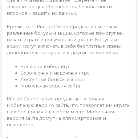
Онлайн-казино использует современные
технологии для обеспечения безопасности
игроков и защиты их данных.
Кроме того, Pin Up Casino предлагает игрокам
различные бонусы и акции, которые помогут им
начать играть и получать выигрыши. Бонусы и
акции могут включать в себя бесплатные спины,
дополнительные деньги и другие привилегии.
Большой выбор игр
Безопасная и надежная игра
Доступные бонусы и акции
Мобильная версия сайта
Pin Up Casino также предлагает игрокам
мобильную версию сайта, что позволяет им играть
в любое время и в любом месте. Мобильная
версия сайта доступна для смартфонов и
планшетов.