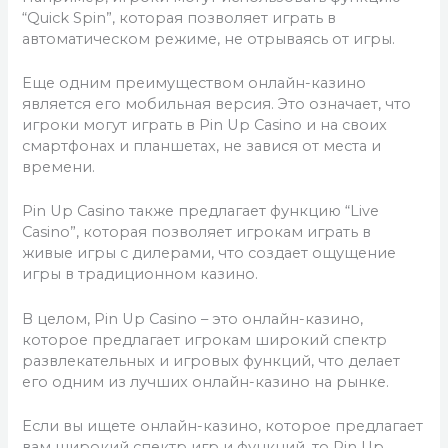
“Quick Spin”, которая позволяет играть в
автоматическом режиме, не отрываясь от игры.
Еще одним преимуществом онлайн-казино
является его мобильная версия. Это означает, что
игроки могут играть в Pin Up Casino и на своих
смартфонах и планшетах, не завися от места и
времени.
Pin Up Casino также предлагает функцию “Live
Casino”, которая позволяет игрокам играть в
живые игры с дилерами, что создает ощущение
игры в традиционном казино.
В целом, Pin Up Casino – это онлайн-казино,
которое предлагает игрокам широкий спектр
развлекательных и игровых функций, что делает
его одним из лучших онлайн-казино на рынке.
Если вы ищете онлайн-казино, которое предлагает
вам широкий спектр игр и функций, то Pin Up