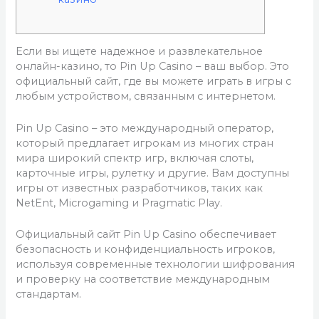
Если вы ищете надежное и развлекательное
онлайн-казино, то Pin Up Casino – ваш выбор. Это
официальный сайт, где вы можете играть в игры с
любым устройством, связанным с интернетом.
Pin Up Casino – это международный оператор,
который предлагает игрокам из многих стран
мира широкий спектр игр, включая слоты,
карточные игры, рулетку и другие. Вам доступны
игры от известных разработчиков, таких как
NetEnt, Microgaming и Pragmatic Play.
Официальный сайт Pin Up Casino обеспечивает
безопасность и конфиденциальность игроков,
используя современные технологии шифрования
и проверку на соответствие международным
стандартам.