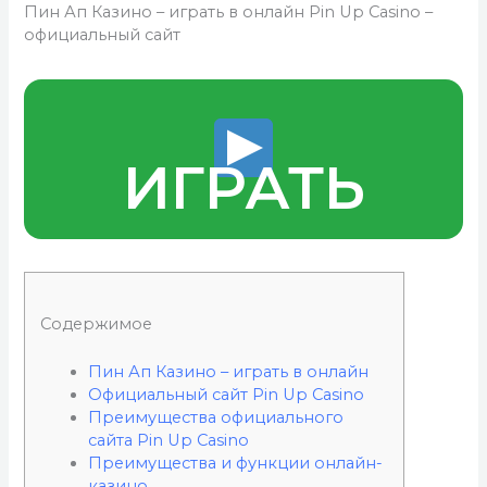
Пин Ап Казино – играть в онлайн Pin Up Casino –
официальный сайт
ИГРАТЬ
Содержимое
Пин Ап Казино – играть в онлайн
Официальный сайт Pin Up Casino
Преимущества официального
сайта Pin Up Casino
Преимущества и функции онлайн-
казино