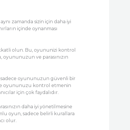
ynı zamanda sizin için daha iyi
ınırların içinde oynanması
kkatli olun. Bu, oyununizi kontrol
. Bu, oyununuzun ve parasınızın
u, sadece oyununuzun güvenli bir
ece oyununuzu kontrol etmenin
ıcılar için çok faydalıdır.
sınızın daha iyi yönetilmesine
u oyun, sadece belirli kurallara
ı olur.