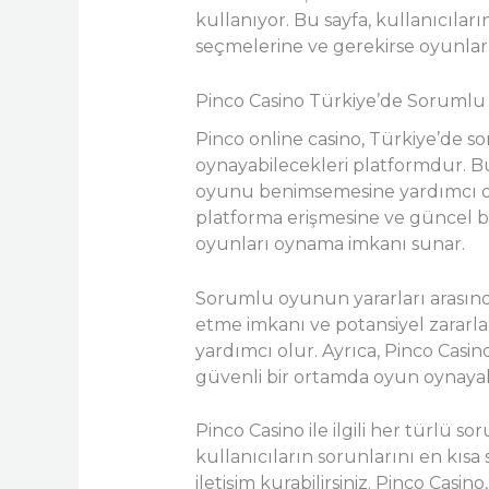
kullanıyor. Bu sayfa, kullanıcılar
seçmelerine ve gerekirse oyunlar
Pinco Casino Türkiye’de Sorumlu O
Pinco online casino, Türkiye’de 
oynayabilecekleri platformdur. Bu
oyunu benimsemesine yardımcı olur.
platforma erişmesine ve güncel bilg
oyunları oynama imkanı sunar.
Sorumlu oyunun yararları arasında,
etme imkanı ve potansiyel zararlar
yardımcı olur. Ayrıca, Pinco Casin
güvenli bir ortamda oyun oynayabi
Pinco Casino ile ilgili her türlü s
kullanıcıların sorunlarını en kı
iletişim kurabilirsiniz. Pinco Cas