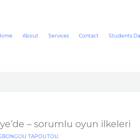
Home
About
Services
Contact
Students D
ye’de – sorumlu oyun ilkeleri
L GBONGOU TAPOUTOU