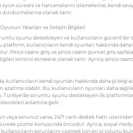
ın oyun süresini ve harcamalarını izlemelerine, kendi sev
ı durdurmalarına olanak tanır.
yunun Yararları ve İletişim Bilgileri
sorumlu oyunu destekleyen ve kullanıcıların güvenli bir
 platform, kullanıcıların kendi oyunları hakkında daha i
 Pinco casino giriş ve pinco casino güncel giriş sayfalar
ileri kontrol etmesine olanak tanır. Ayrıca, pinco casino 
 kullanıcıların kendi oyunları hakkında daha iyi bilgi e
ı azaltma olabilir. Bu, kullanıcıların oyunları daha sağl
o, Türkiye’de sorumlu oyunu destekleyen ilk platformları
lecekleri anlamına gelir.
orun veya sorunuz varsa, 24/7 canlı destek hattı üzerinden 
sa sürede çözme konusunda öncüdür. Ayrıca, sosyal medy
ino, kullanıcıların sorunlarını çözmek için en iyi yolunu 