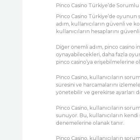
Pinco Casino Türkiye’de Sorumlu
Pinco Casino Türkiye’de oyunun s
adım, kullanıcıların güvenli ve kol
kullanıcıların hesaplarını güvenl
Diğer önemli adım, pinco casino in
oynayabilecekleri, daha fazla oy
pinco casino’ya erişebilmelerine o
Pinco Casino, kullanıcıların soruml
süresini ve harcamalarını izlemel
yönetebilir ve gerekirse ayarları de
Pinco Casino, kullanıcıların sor
sunuyor. Bu, kullanıcıların kendi 
denemelerine olanak tanır.
Pinco Casino, kullanıcıların sorum