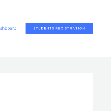
ashboard
STUDENTS REGISTRATION