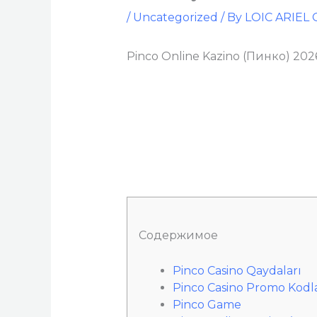
/
Uncategorized
/ By
LOIC ARIE
Pinco Online Kazino (Пинко) 2026
Содержимое
Pinco Casino Qaydaları
Pinco Casino Promo Kodla
Pinco Game