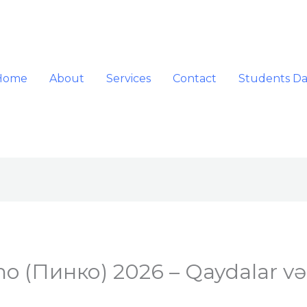
Home
About
Services
Contact
Students D
no (Пинко) 2026 – Qaydalar və 