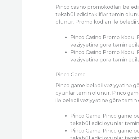
Pinco casino promokodları belədii
təkabül edici təkliflər təmin olun
olunur. Promo kodları ilə belədii 
Pinco Casino Promo Kodu: P
vəziyyətinə görə təmin edilə
Pinco Casino Promo Kodu: P
vəziyyətinə görə təmin edilə
Pinco Game
Pinco game belədii vəziyyətinə gö
oyunlar təmin olunur. Pinco game 
ilə belədii vəziyyətinə görə təmin
Pinco Game: Pinco game belə
təkabül edici oyunlar təmin
Pinco Game: Pinco game belə
təkabül edici oyunlar təmin