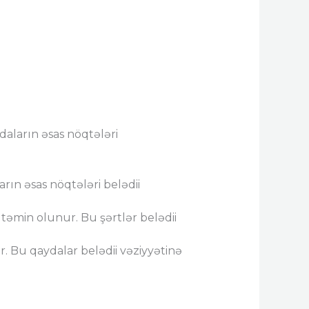
daların əsas nöqtələri
arın əsas nöqtələri belədii
r təmin olunur. Bu şərtlər belədii
r. Bu qaydalar belədii vəziyyətinə