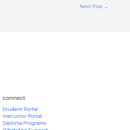
Next Post
→
connect
Student Portal
Instructor Portal
Diploma Programs