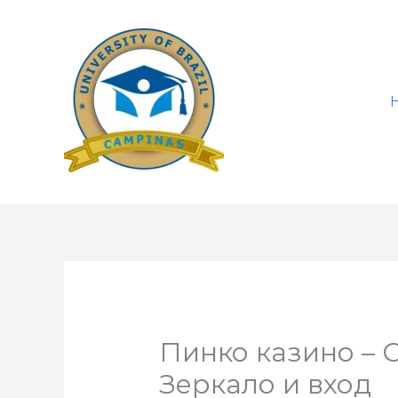
Skip
to
content
Пинко казино – 
Зеркало и вход