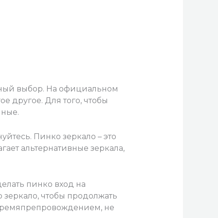
ичный выбор. На официальном
е другое. Для того, чтобы
нные.
уйтесь. Пинко зеркало – это
агает альтернативные зеркала,
делать пинко вход на
о зеркало, чтобы продолжать
 времяпрепровождением, не