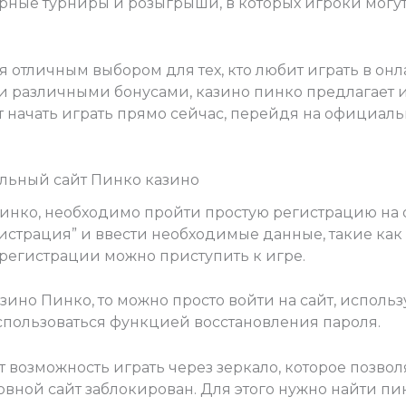
рные турниры и розыгрыши, в которых игроки могут
я отличным выбором для тех, кто любит играть в он
 и различными бонусами, казино пинко предлагает
т начать играть прямо сейчас, перейдя на официаль
льный сайт Пинко казино
 Пинко, необходимо пройти простую регистрацию на 
истрация” и ввести необходимые данные, такие как
регистрации можно приступить к игре.
казино Пинко, то можно просто войти на сайт, исполь
оспользоваться функцией восстановления пароля.
 возможность играть через зеркало, которое позво
овной сайт заблокирован. Для этого нужно найти пи