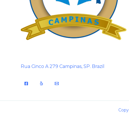
Rua Cinco A 279 Campinas, SP. Brazil
Copyr