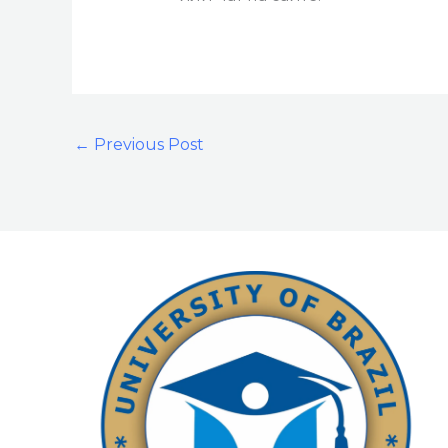
←
Previous Post