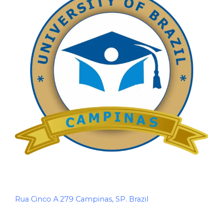
Rua Cinco A 279 Campinas, SP. Brazil