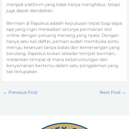
menjadi platform yang tidak hanya menghibur, tetapi
juga dapat diandalkan.
Bermain di Rajazeus adalah keputusan tepat bagi siapa
saja yang ingin merasakan serunya permainan slot
online dengan peluang menang yang nyata. Dengan
hanya satu kali daftar, pemain sudah membuka pintu
menuju keseruan tanpa batas dan kemenangan yang
berulang. Rajazeus bukan sekadar tempat bermain,
melainkan tempat di mana keberuntungan dan
kenyamanan bertemu dalam satu pengalaman yang
tak terlupakan.
←
Previous Post
Next Post
→