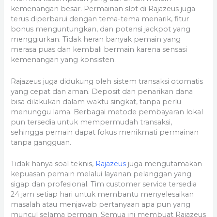
kemenangan besar. Permainan slot di Rajazeus juga
terus diperbarui dengan tema-tema menarik, fitur
bonus menguntungkan, dan potensi jackpot yang
menggiurkan. Tidak heran banyak pemain yang
merasa puas dan kembali bermain karena sensasi
kemenangan yang konsisten.
Rajazeus juga didukung oleh sistem transaksi otomatis
yang cepat dan aman. Deposit dan penarikan dana
bisa dilakukan dalam waktu singkat, tanpa perlu
menunggu lama. Berbagai metode pembayaran lokal
pun tersedia untuk mempermudah transaksi,
sehingga pemain dapat fokus menikmati permainan
tanpa gangguan.
Tidak hanya soal teknis,
Rajazeus
juga mengutamakan
kepuasan pemain melalui layanan pelanggan yang
sigap dan profesional. Tim customer service tersedia
24 jam setiap hari untuk membantu menyelesaikan
masalah atau menjawab pertanyaan apa pun yang
muncul selama bermain. Semua ini membuat Rajazeus