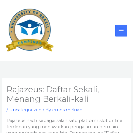
Skip
to
content
Rajazeus: Daftar Sekali,
Menang Berkali-kali
/
Uncategorized
/ By
emosimeluap
Rajazeus hadir sebagai salah satu platform slot online
terdepan yang menawarkan pengalaman bermain
yang berbeda dari yang lain. Dengan tagline “Daftar