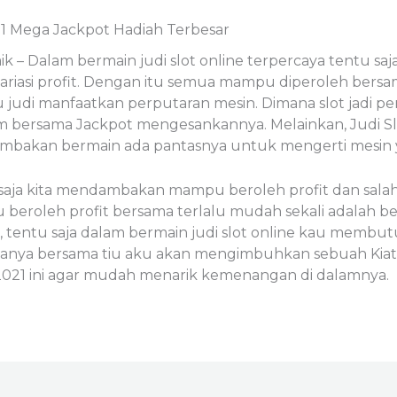
021 Mega Jackpot Hadiah Terbesar
aik – Dalam bermain judi slot online terpercaya tent
ariasi profit. Dengan itu semua mampu diperoleh bersa
tu judi manfaatkan perputaran mesin. Dimana slot jadi p
m bersama Jackpot mengesankannya. Melainkan, Judi Sl
dambakan bermain ada pantasnya untuk mengerti mesin 
 saja kita mendambakan mampu beroleh profit dan sala
u beroleh profit bersama terlalu mudah sekali adalah be
an, tentu saja dalam bermain judi slot online kau membu
nanya bersama tiu aku akan mengimbuhkan sebuah Kiat
2021 ini agar mudah menarik kemenangan di dalamnya.