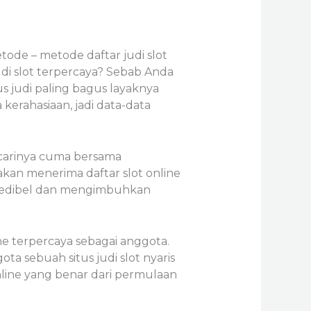
ode – metode daftar judi slot
di slot terpercaya? Sebab Anda
s judi paling bagus layaknya
kerahasiaan, jadi data-data
ncarinya cuma bersama
akan menerima daftar slot online
 kredibel dan mengimbuhkan
ine terpercaya sebagai anggota.
ota sebuah situs judi slot nyaris
online yang benar dari permulaan