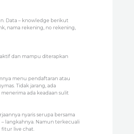
n. Data – knowledge berikut
nk, nama rekening, no rekening,
n aktif dan mampu diterapkan
mumnya menu pendaftaran atau
ymas. Tidak jarang, ada
a menerima ada keadaan sulit
erjaannya nyaris serupa bersama
ah – langkahnya. Namun terkecuali
tur live chat.