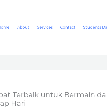
Home
About
Services
Contact
Students D
at Terbaik untuk Bermain da
ap Hari