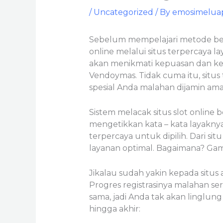
/
Uncategorized
/ By
emosimelua
Sebelum mempelajari metode berm
online melalui situs terpercaya 
akan menikmati kepuasan dan keny
Vendoymas. Tidak cuma itu, situs 
spesial Anda malahan dijamin ama
Sistem melacak situs slot onlin
mengetikkan kata – kata layaknya
terpercaya untuk dipilih. Dari s
layanan optimal. Bagaimana? Ga
Jikalau sudah yakin kepada situs 
Progres registrasinya malahan seru
sama, jadi Anda tak akan linglung
hingga akhir: