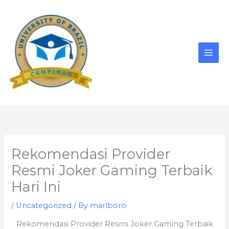
Skip
to
content
Rekomendasi Provider
Resmi Joker Gaming Terbaik
Hari Ini
/
Uncategorized
/ By
marlboro
Rekomendasi Provider Resmi Joker Gaming Terbaik