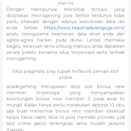
Hari Ini
Dengan mempunyai teknologi terbaru yang
diciptakan microgaming para bettor tentunya tidak
perlu khawatir dengan adanya kebobolan data diri
anda. Sebab
https://www.taqueriadurangoga.com/
selalu mengutama keamanan data akun anda dari
agresi-agresi hacker pada dunia. Lantas memakai
begitu, keseruan serta untung mampu anda dapatkan
secara praktis bersama situs terpercaya serta terbaik
microgaming.
Situs pragmatic play rupiah terfavorit pemain slot
online
spadegaming merupakan situs slot bonus new
member terpercaya yang menyampaikan
keuntungan bonus new member 3 pada awal to
mungil. Kalian hanya perlu melakukan deposit 10 ribu
saja buat menerima bonus new member eksklusif
tanpa harus claim, situs ini pula memiliki provider judi
slot online gacor terlengkap serta mudah jackpot
maxwin.