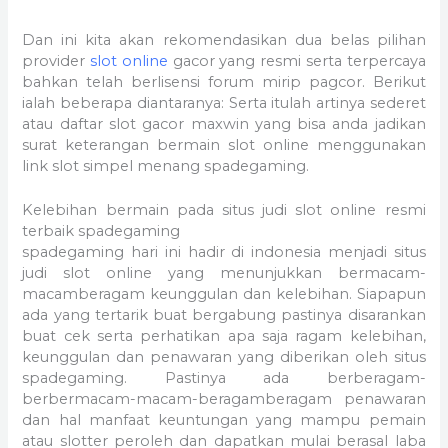
Dan ini kita akan rekomendasikan dua belas pilihan
provider
slot online
gacor yang resmi serta terpercaya
bahkan telah berlisensi forum mirip pagcor. Berikut
ialah beberapa diantaranya: Serta itulah artinya sederet
atau daftar slot gacor maxwin yang bisa anda jadikan
surat keterangan bermain slot online menggunakan
link slot simpel menang spadegaming.
Kelebihan bermain pada situs judi slot online resmi
terbaik spadegaming
spadegaming hari ini hadir di indonesia menjadi situs
judi slot online yang menunjukkan bermacam-
macamberagam keunggulan dan kelebihan. Siapapun
ada yang tertarik buat bergabung pastinya disarankan
buat cek serta perhatikan apa saja ragam kelebihan,
keunggulan dan penawaran yang diberikan oleh situs
spadegaming. Pastinya ada berberagam-
berbermacam-macam-beragamberagam penawaran
dan hal manfaat keuntungan yang mampu pemain
atau slotter peroleh dan dapatkan mulai berasal laba