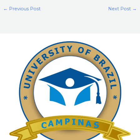
←
Previous Post
Next Post
→