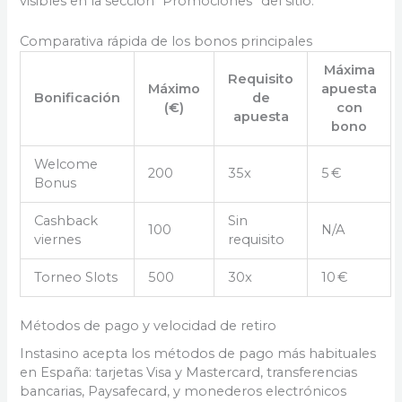
visibles en la sección “Promociones” del sitio.
Comparativa rápida de los bonos principales
Máxima
Requisito
Máximo
apuesta
Bonificación
de
(€)
con
apuesta
bono
Welcome
200
35x
5 €
Bonus
Cashback
Sin
100
N/A
viernes
requisito
Torneo Slots
500
30x
10 €
Métodos de pago y velocidad de retiro
Instasino acepta los métodos de pago más habituales
en España: tarjetas Visa y Mastercard, transferencias
bancarias, Paysafecard, y monederos electrónicos