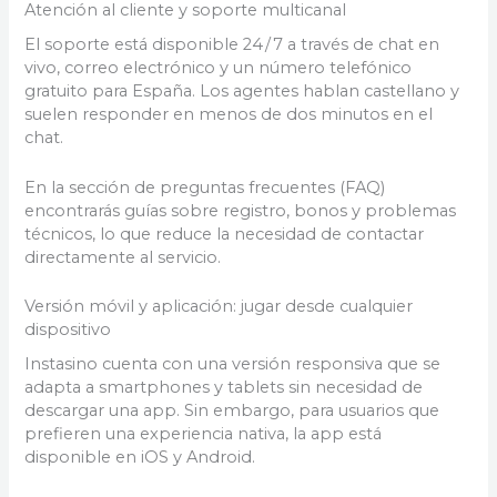
Atención al cliente y soporte multicanal
El soporte está disponible 24 / 7 a través de chat en
vivo, correo electrónico y un número telefónico
gratuito para España. Los agentes hablan castellano y
suelen responder en menos de dos minutos en el
chat.
En la sección de preguntas frecuentes (FAQ)
encontrarás guías sobre registro, bonos y problemas
técnicos, lo que reduce la necesidad de contactar
directamente al servicio.
Versión móvil y aplicación: jugar desde cualquier
dispositivo
Instasino cuenta con una versión responsiva que se
adapta a smartphones y tablets sin necesidad de
descargar una app. Sin embargo, para usuarios que
prefieren una experiencia nativa, la app está
disponible en iOS y Android.