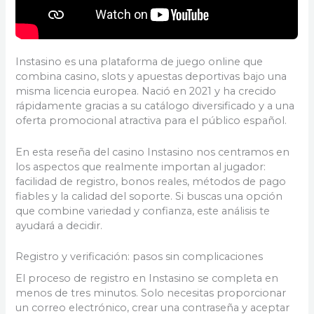
Instasino es una plataforma de juego online que
combina casino, slots y apuestas deportivas bajo una
misma licencia europea. Nació en 2021 y ha crecido
rápidamente gracias a su catálogo diversificado y a una
oferta promocional atractiva para el público español.
En esta reseña del casino Instasino nos centramos en
los aspectos que realmente importan al jugador:
facilidad de registro, bonos reales, métodos de pago
fiables y la calidad del soporte. Si buscas una opción
que combine variedad y confianza, este análisis te
ayudará a decidir.
Registro y verificación: pasos sin complicaciones
El proceso de registro en Instasino se completa en
menos de tres minutos. Solo necesitas proporcionar
un correo electrónico, crear una contraseña y aceptar