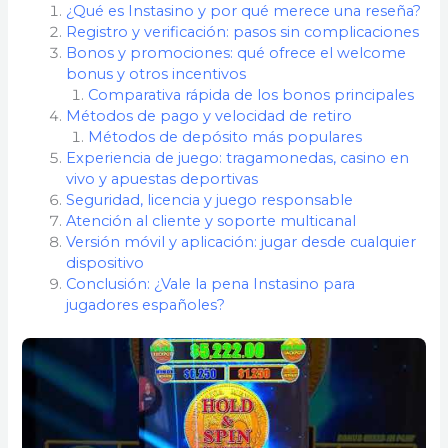
¿Qué es Instasino y por qué merece una reseña?
Registro y verificación: pasos sin complicaciones
Bonos y promociones: qué ofrece el welcome
bonus y otros incentivos
Comparativa rápida de los bonos principales
Métodos de pago y velocidad de retiro
Métodos de depósito más populares
Experiencia de juego: tragamonedas, casino en
vivo y apuestas deportivas
Seguridad, licencia y juego responsable
Atención al cliente y soporte multicanal
Versión móvil y aplicación: jugar desde cualquier
dispositivo
Conclusión: ¿Vale la pena Instasino para
jugadores españoles?