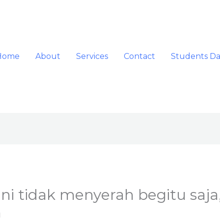
Home
About
Services
Contact
Students D
ni tidak menyerah begitu saja,
n