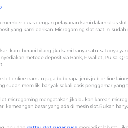
p
a member puas dengan pelayanan kami dalam situs slot k
sit yang kami berikan. Microgaming slot saat ini sudah
an kami berani bilang jika kami hanya satu-satunya y
enyediakan metode deposit via Bank, E wallet, Pulsa, Qrc
t.
ot online namun juga beberapa jenis judi online lainny
ang sudah memiliki banyak sekali basis penggemar yang 
lot microgaming mengatakan jika bukan karean micro
ri kemeangan besar yang ada di mesin slot.Bukan hanya i
g lahir dan
daftar slot sugar rush
menjadi salah satu iko