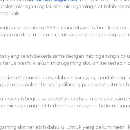
a slot microgaming ini. Kini microgaming slot telah resmi
 terkait.
erbentuk sejak tahun 1999 dimana di awal tahun kemunc
crogaming di selurh dunia. Untuk dapat bergabung dan
aftar yang telah bekerja sama dengan microgaming slot
harus memiliki akun microgaming slot online terlebih 
tercinta Indonesia, bukanlah perkara yang mudah bagi lo
a judi merupakan hal yang dilarang pada waktu itu oleh
menyerah begitu saja, setelah berhasil mendapatkan izi
n microgaming slot terlebih dahulu yang baikpun juga 
gaming slot terlebih dahulu, untuk yang belum memiliki