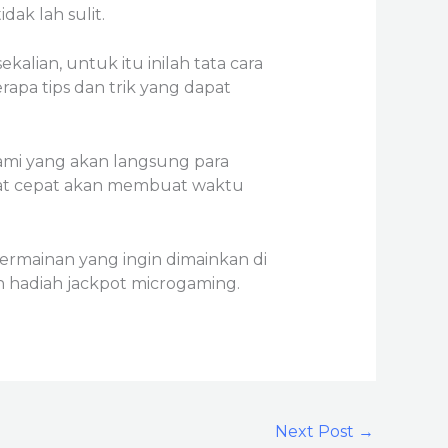
ak lah sulit.
lian, untuk itu inilah tata cara
apa tips dan trik yang dapat
kami yang akan langsung para
at cepat akan membuat waktu
rmainan yang ingin dimainkan di
n hadiah jackpot microgaming.
Next Post
→