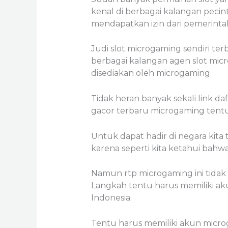
kenal di berbagai kalangan pecint
mendapatkan izin dari pemerintah
Judi slot microgaming sendiri t
berbagai kalangan agen slot mi
disediakan oleh microgaming.
Tidak heran banyak sekali link d
gacor terbaru microgaming tentu 
Untuk dapat hadir di negara kita 
karena seperti kita ketahui bahw
Namun rtp microgaming ini tidak 
Langkah tentu harus memiliki aku
Indonesia.
Tentu harus memiliki akun micro