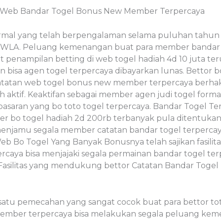
 Web Bandar Togel Bonus New Member Terpercaya
ormal yang telah berpengalaman selama puluhan tahu
al WLA. Peluang kemenangan buat para member bandar t
penampilan betting di web togel hadiah 4d 10 juta teru
an bisa agen togel terpercaya dibayarkan lunas. Bettor bo
catatan web togel bonus new member terpercaya berha
h aktif. Keaktifan sebagai member agen judi togel forma
 pasaran yang bo toto togel terpercaya. Bandar Togel T
ber bo togel hadiah 2d 200rb terbanyak pula ditentuka
enjamu segala member catatan bandar togel terperca
Web Bo Togel Yang Banyak Bonusnya telah sajikan fasil
ercaya bisa menjajaki segala permainan bandar togel t
 Fasilitas yang mendukung bettor Catatan Bandar Toge
satu pemecahan yang sangat cocok buat para bettor tot
mber terpercaya bisa melakukan segala peluang keme