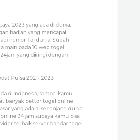
aya 2023 yang ada di dunia.
gan hadiah yang mencapai
jadi nomor 1 di dunia. Sudah
a main pada 10 web togel
e24jam yang diiringi dengan
osit Pulsa 2021- 2023
ada di indonesia, sampai kamu
at banyak bettor togel online
ar yang ada di sepanjang dunia.
 online 24 jam supaya kamu bisa
ider terbaik server bandar togel