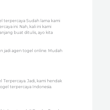
l terpercaya Sudah lama kami
ya ini. Nah, kali ini kami
ang buat ditulis, ayo kita
in jadi agen togel online. Mudah
 Terpercaya. Jadi, kami hendak
gel terpercaya Indonesia.