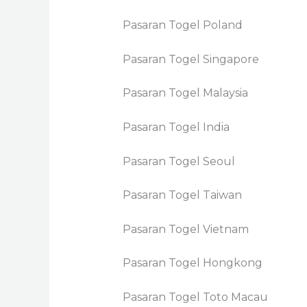
Pasaran Togel Poland
Pasaran Togel Singapore
Pasaran Togel Malaysia
Pasaran Togel India
Pasaran Togel Seoul
Pasaran Togel Taiwan
Pasaran Togel Vietnam
Pasaran Togel Hongkong
Pasaran Togel Toto Macau