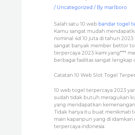
/
Uncategorized
/ By
marlboro
Salah satu 10 web
bandar togel t
Kamu sangat mudah mendapatkan 
nominal 4d 10 juta di tahun 2023 
sangat banyak member bettor to
terpercaya 2023 kami yang*** mem
berbagai fasilitas sangat lengkap 
Catatan 10 Web Slot Togel Terper
10 web togel terpercaya 2023 yan
sudah tidak butuh meragukan kual
yang mendapatkan kemenangan te
Tidak hanya itu buat menikmati 
main kapanpun yang di idamkan d
terpercaya indonesia.