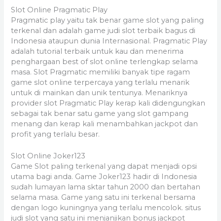
Slot Online Pragmatic Play
Pragmatic play yaitu tak benar game slot yang paling
terkenal dan adalah game judi slot terbaik bagus di
Indonesia ataupun dunia Internasional. Pragmatic Play
adalah tutorial terbaik untuk kau dan menerima
penghargaan best of slot online terlengkap selama
masa. Slot Pragmatic memiliki banyak tipe ragam
game slot online terpercaya yang terlalu menarik
untuk di mainkan dan unik tentunya. Menariknya
provider slot Pragmatic Play kerap kali didengungkan
sebagai tak benar satu game yang slot gampang
menang dan kerap kali menambahkan jackpot dan
profit yang terlalu besar.
Slot Online Joker123
Game Slot paling terkenal yang dapat menjadi opsi
utama bagi anda. Game Joker123 hadir di Indonesia
sudah lumayan lama sktar tahun 2000 dan bertahan
selama masa. Game yang satu ini terkenal bersama
dengan logo kuningnya yang terlalu mencolok. situs
judi slot yang satu ini menjanjikan bonus jackpot