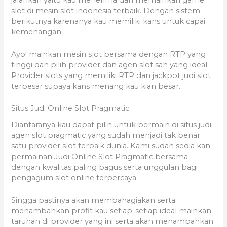
slot di mesin slot indonesia terbaik. Dengan sistem
berikutnya karenanya kau memiliki kans untuk capai
kemenangan.
Ayo! mainkan mesin slot bersama dengan RTP yang
tinggi dan pilih provider dan agen slot sah yang ideal.
Provider slots yang memiliki RTP dan jackpot judi slot
terbesar supaya kans menang kau kian besar.
Situs Judi Online Slot Pragmatic
Diantaranya kau dapat pilih untuk bermain di situs judi
agen slot pragmatic yang sudah menjadi tak benar
satu provider slot terbaik dunia. Kami sudah sedia kan
permainan Judi Online Slot Pragmatic bersama
dengan kwalitas paling bagus serta unggulan bagi
pengagum slot online terpercaya.
Singga pastinya akan membahagiakan serta
menambahkan profit kau setiap-setiap ideal mainkan
taruhan di provider yang ini serta akan menambahkan