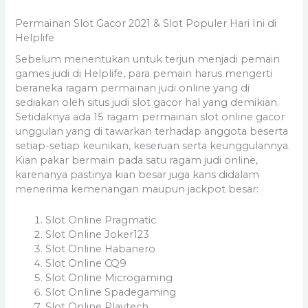
Permainan Slot Gacor 2021 & Slot Populer Hari Ini di
Helplife
Sebelum menentukan untuk terjun menjadi pemain
games judi di Helplife, para pemain harus mengerti
beraneka ragam permainan judi online yang di
sediakan oleh situs judi slot gacor hal yang demikian.
Setidaknya ada 15 ragam permainan slot online gacor
unggulan yang di tawarkan terhadap anggota beserta
setiap-setiap keunikan, keseruan serta keunggulannya.
Kian pakar bermain pada satu ragam judi online,
karenanya pastinya kian besar juga kans didalam
menerima kemenangan maupun jackpot besar:
Slot Online Pragmatic
Slot Online Joker123
Slot Online Habanero
Slot Online CQ9
Slot Online Microgaming
Slot Online Spadegaming
Slot Online Playtech