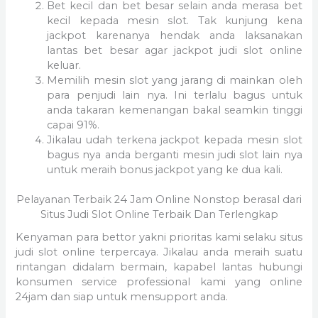
Bet kecil dan bet besar selain anda merasa bet
kecil kepada mesin slot. Tak kunjung kena
jackpot karenanya hendak anda laksanakan
lantas bet besar agar jackpot judi slot online
keluar.
Memilih mesin slot yang jarang di mainkan oleh
para penjudi lain nya. Ini terlalu bagus untuk
anda takaran kemenangan bakal seamkin tinggi
capai 91%.
Jikalau udah terkena jackpot kepada mesin slot
bagus nya anda berganti mesin judi slot lain nya
untuk meraih bonus jackpot yang ke dua kali.
Pelayanan Terbaik 24 Jam Online Nonstop berasal dari
Situs Judi Slot Online Terbaik Dan Terlengkap
Kenyaman para bettor yakni prioritas kami selaku situs
judi slot online terpercaya. Jikalau anda meraih suatu
rintangan didalam bermain, kapabel lantas hubungi
konsumen service professional kami yang online
24jam dan siap untuk mensupport anda.