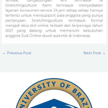
terbaik, bergabunglah kini termasuk di
Stretchingculture! Kami termasuk menyediakan
layanan konsumen service 24 jam setiap setiap harinya
tertentu untuk mensupport para anggota yang punya
pertanyaan. Stretchingculture termasuk formal
menjadi situs slot online terbaik dan terpercaya tahun
2021 yang datang untuk memenuhi kebutuhan
anggota Judi Online duwit autentik di Indonesia.
←
Previous Post
Next Post
→