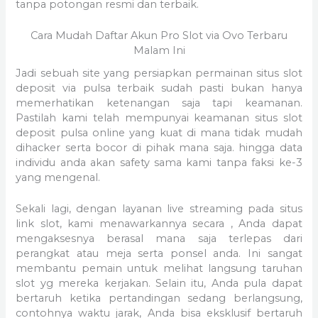
tanpa potongan resmi dan terbaik.
Cara Mudah Daftar Akun Pro Slot via Ovo Terbaru
Malam Ini
Jadi sebuah site yang persiapkan permainan situs slot
deposit via pulsa terbaik sudah pasti bukan hanya
memerhatikan ketenangan saja tapi keamanan.
Pastilah kami telah mempunyai keamanan situs slot
deposit pulsa online yang kuat di mana tidak mudah
dihacker serta bocor di pihak mana saja. hingga data
individu anda akan safety sama kami tanpa faksi ke-3
yang mengenal.
Sekali lagi, dengan layanan live streaming pada situs
link slot, kami menawarkannya secara , Anda dapat
mengaksesnya berasal mana saja terlepas dari
perangkat atau meja serta ponsel anda. Ini sangat
membantu pemain untuk melihat langsung taruhan
slot yg mereka kerjakan. Selain itu, Anda pula dapat
bertaruh ketika pertandingan sedang berlangsung,
contohnya waktu jarak, Anda bisa eksklusif bertaruh