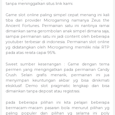
tanpa meninggalkan situs link kami.
Game slot online paling simpel cepat menang ini kali
tiba dari provider Microgaming namanya Zeus the
Ancient Fortunes. Permainan satu ini nantinya ramai
dimainkan sama gerombolan anak simpel dimana saja,
sampai permainan satu ini jadi content oleh beberapa
youtuber terbesar di indonesia. Permainan slot online
yg didatangkan oleh Microgaming memiliki nilai RTP
pada atas rerata capai 95%.
Sweet sumber kesenangan : Game dengan tema
permen yang mengingatkan pada permainan Candy
Crush. Selain grafis menarik, permainan ini jua
menyimpan keuntungan akbar yg bisa dinikmati
eksklusif. Demo slot pragmatic lengkap dan bisa
dimainkan tanpa deposit atau registrasi.
pada beberapa pilihan ini kita pelajari beberapa
bermacam-macam pasaran bola menurut pilihan yg
paling populer dan pilihan yg selama ini poly