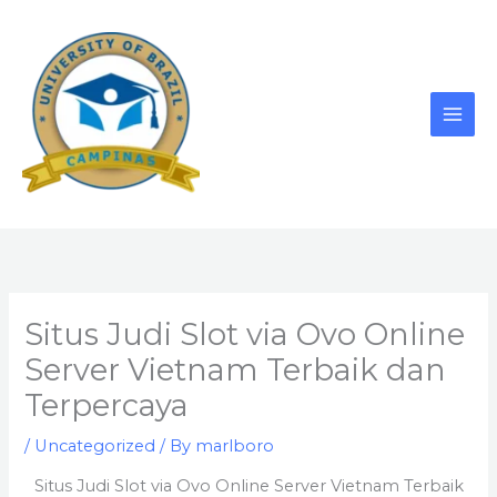
Skip
to
content
Situs Judi Slot via Ovo Online
Server Vietnam Terbaik dan
Terpercaya
/
Uncategorized
/ By
marlboro
Situs Judi Slot via Ovo Online Server Vietnam Terbaik