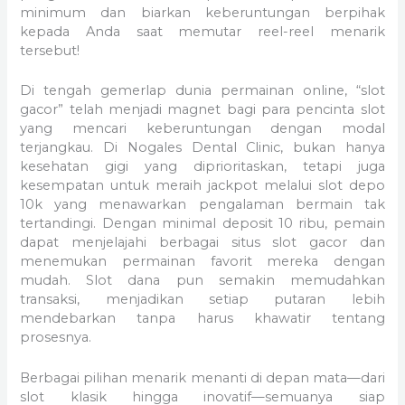
minimum dan biarkan keberuntungan berpihak
kepada Anda saat memutar reel-reel menarik
tersebut!
Di tengah gemerlap dunia permainan online, “slot
gacor” telah menjadi magnet bagi para pencinta slot
yang mencari keberuntungan dengan modal
terjangkau. Di Nogales Dental Clinic, bukan hanya
kesehatan gigi yang diprioritaskan, tetapi juga
kesempatan untuk meraih jackpot melalui slot depo
10k yang menawarkan pengalaman bermain tak
tertandingi. Dengan minimal deposit 10 ribu, pemain
dapat menjelajahi berbagai situs slot gacor dan
menemukan permainan favorit mereka dengan
mudah. Slot dana pun semakin memudahkan
transaksi, menjadikan setiap putaran lebih
mendebarkan tanpa harus khawatir tentang
prosesnya.
Berbagai pilihan menarik menanti di depan mata—dari
slot klasik hingga inovatif—semuanya siap