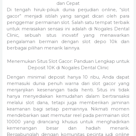
dan Cepat
Di tengah hiruk-pikuk dunia perjudian online, “slot
gacor” menjadi istilah yang sangat dicari oleh para
penggemar permainan slot. Salah satu tempat terbaik
untuk merasakan sensasi ini adalah di Nogales Dental
Clinic, sebuah situs inovatif yang menawarkan
pengalaman bermain dengan slot depo 10k dan
berbagai pilihan menarik lainnya.
Menemukan Situs Slot Gacor: Panduan Lengkap untuk
Deposit 10K di Nogales Dental Clinic
Dengan minimal deposit hanya 10 ribu, Anda dapat
memasuki dunia penuh warna dari slot gacor yang
menjanjikan kesenangan tiada henti. Situs ini tidak
hanya menyediakan kemudahan dalam bertransaksi
melalui slot dana, tetapi juga memberikan jaminan
keamanan bagi setiap pemainnya. Nikmati momen
mendebarkan saat memutar reel pada permainan slot
10000 yang dirancang khusus untuk menghadirkan
kemenangan besar dan hadiah menarik.
Bergabunglah dengan komunitas pecinta judi online