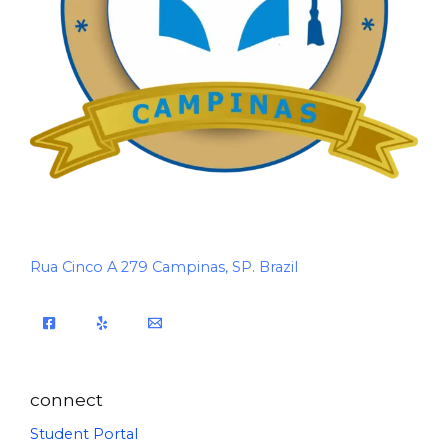
Rua Cinco A 279 Campinas, SP. Brazil
connect
Student Portal