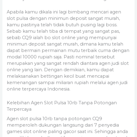
Apabila kamu dikala ini lagi bimbang mencari agen
slot pulsa dengan minimun deposit sangat murah,
kamu pastinya telah tidak butuh pusing lagi boss.
Sebab kamu telah tiba di tempat yang sangat pas,
sebab CQ9 ialah bo slot online yang mempunyai
minimun deposit sangat murah, dimana kamu telah
dapat bermain permainan mutu terbaik cuma dengan
modal 10000 rupiah saja. Pasti nominal tersebut
merupakan yang sangat rendah diantara agen judi slot
online yang lain. Dengan demikian, kamu dapat
melaksanakan bettingan kecil buat mencapai
kemenangan sampai miliaran rupiah melalui agen judi
online terpercaya Indonesia.
Kelebihan Agen Slot Pulsa 10rb Tanpa Potongan
Terpercaya
Agen slot pulsa 10rb tanpa potongan CQ9
memperoleh dukungan langsung dari 7 penyedia
games slot online paling gacor saat ini. Sehingga anda