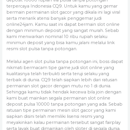
terpercaya Indonesia CQ9. Untuk kamu yang gemar
bermain permainan slot gacor yang dikala ini lagi viral
serta menarik atensi banyak penggemar judi
online24jam. Kamu saat ini dapat bermain slot online
dengan minimun deposit yang sangat murah. Sebab
kami menwarkan nominal 10 ribu rupiah selaku
minimun deposit yang bisa kamu jalani melalui link
resmi slot pulsa tanpa potongan.
Melalui agen slot pulsa tanpa potongan ini, boss dapat
nikmati bermacam tipe game judi slot online yang
kualitasnya telah terbukti serta teruji selaku yang
terbaik di dunia. CQ9 telah siapkan lebih dari ratusan
permainan slot gacor dengan mutu no 1 di dunia.
Sehingga kamu tidak hendak kecewa bila join dengan
kami buat mainkan segala permainan slot online
deposit pulsa 10000 tanpa potongan yang ada. Sebab
ratusan tipe permainan mesin slot gacor yang kami
siapkan disini telah memiliki lisensi resmi yang
meyakinkan kalau permainan tersebut sangat fairplay
serta layak buat dimainkan oleh sloter di segala dunia.