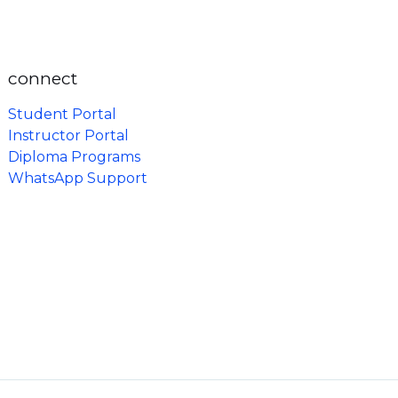
connect
Student Portal
Instructor Portal
Diploma Programs
WhatsApp Support