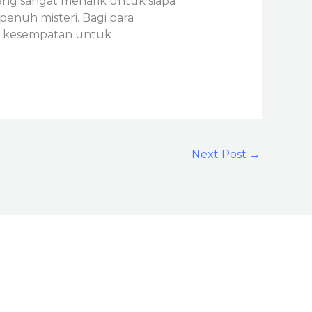
ang sangat menarik untuk siapa
penuh misteri. Bagi para
, kesempatan untuk
Next Post
→