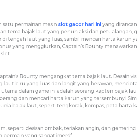
ah satu permainan mesin
slot gacor hari ini
yang dirancan
gan tema bajak laut yang penuh aksi dan petualangan
i tengah laut yang luas, sambil mencari harta karun 
bonus yang menggiurkan, Captain’s Bounty menawarka
slot.
aptain’s Bounty mengangkat tema bajak laut. Desain vis
 laut biru yang luas dan langit yang berawan, mencip
utama dalam game ini adalah seorang kapten bajak lau
perang dan mencari harta karun yang tersembunyi. Sim
ia bajak laut, seperti tengkorak, kompas, peta harta k
 seperti desisan ombak, teriakan angin, dan gemerincing
bermain yang sangat imersif.