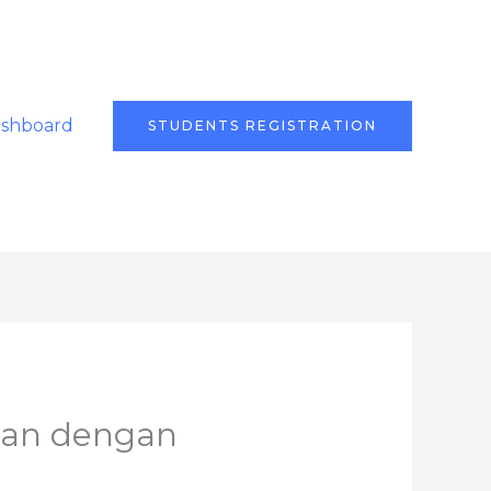
ashboard
STUDENTS REGISTRATION
utan dengan