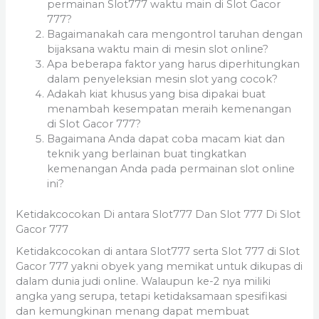
permainan Slot777 waktu main di Slot Gacor
777?
Bagaimanakah cara mengontrol taruhan dengan
bijaksana waktu main di mesin slot online?
Apa beberapa faktor yang harus diperhitungkan
dalam penyeleksian mesin slot yang cocok?
Adakah kiat khusus yang bisa dipakai buat
menambah kesempatan meraih kemenangan
di Slot Gacor 777?
Bagaimana Anda dapat coba macam kiat dan
teknik yang berlainan buat tingkatkan
kemenangan Anda pada permainan slot online
ini?
Ketidakcocokan Di antara Slot777 Dan Slot 777 Di Slot
Gacor 777
Ketidakcocokan di antara Slot777 serta Slot 777 di Slot
Gacor 777 yakni obyek yang memikat untuk dikupas di
dalam dunia judi online. Walaupun ke-2 nya miliki
angka yang serupa, tetapi ketidaksamaan spesifikasi
dan kemungkinan menang dapat membuat