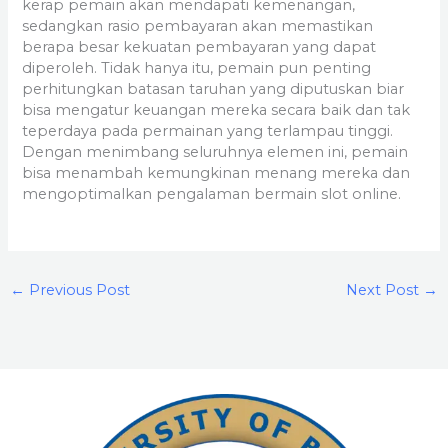
kerap pemain akan mendapati kemenangan,
sedangkan rasio pembayaran akan memastikan
berapa besar kekuatan pembayaran yang dapat
diperoleh. Tidak hanya itu, pemain pun penting
perhitungkan batasan taruhan yang diputuskan biar
bisa mengatur keuangan mereka secara baik dan tak
teperdaya pada permainan yang terlampau tinggi.
Dengan menimbang seluruhnya elemen ini, pemain
bisa menambah kemungkinan menang mereka dan
mengoptimalkan pengalaman bermain slot online.
←
Previous Post
Next Post
→