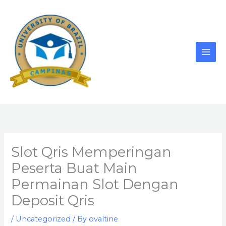
Skip
to
content
Slot Qris Memperingan
Peserta Buat Main
Permainan Slot Dengan
Deposit Qris
/
Uncategorized
/ By
ovaltine