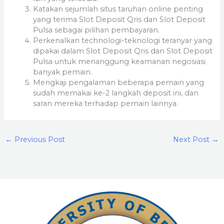
Katakan sejumlah situs taruhan online penting
yang terima Slot Deposit Qris dan Slot Deposit
Pulsa sebagai pilihan pembayaran.
Perkenalkan technologi-teknologi teranyar yang
dipakai dalam Slot Deposit Qris dan Slot Deposit
Pulsa untuk menanggung keamanan negosiasi
banyak pemain.
Mengkaji pengalaman beberapa pemain yang
sudah memakai ke-2 langkah deposit ini, dan
saran mereka terhadap pemain lainnya.
←
Previous Post
Next Post
→