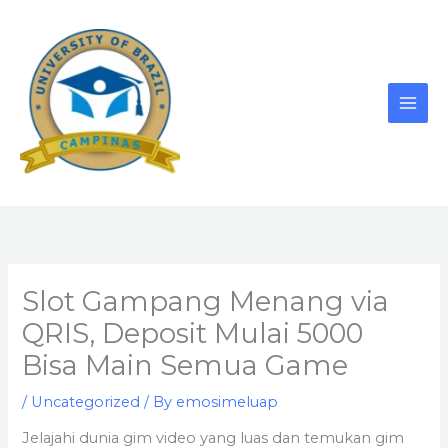
Skip
to
content
Slot Gampang Menang via
QRIS, Deposit Mulai 5000
Bisa Main Semua Game
/
Uncategorized
/ By
emosimeluap
Jelajahi dunia gim video yang luas dan temukan gim