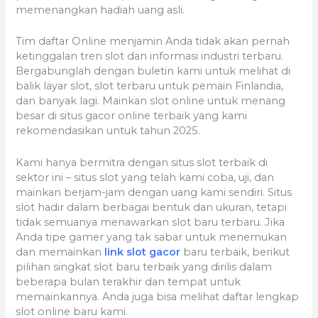
memenangkan hadiah uang asli.
Tim daftar Online menjamin Anda tidak akan pernah
ketinggalan tren slot dan informasi industri terbaru.
Bergabunglah dengan buletin kami untuk melihat di
balik layar slot, slot terbaru untuk pemain Finlandia,
dan banyak lagi. Mainkan slot online untuk menang
besar di situs gacor online terbaik yang kami
rekomendasikan untuk tahun 2025.
Kami hanya bermitra dengan situs slot terbaik di
sektor ini – situs slot yang telah kami coba, uji, dan
mainkan berjam-jam dengan uang kami sendiri. Situs
slot hadir dalam berbagai bentuk dan ukuran, tetapi
tidak semuanya menawarkan slot baru terbaru. Jika
Anda tipe gamer yang tak sabar untuk menemukan
dan memainkan
link slot gacor
baru terbaik, berikut
pilihan singkat slot baru terbaik yang dirilis dalam
beberapa bulan terakhir dan tempat untuk
memainkannya. Anda juga bisa melihat daftar lengkap
slot online baru kami.