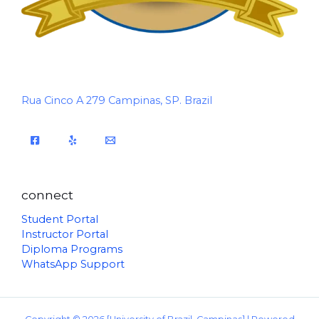
Rua Cinco A 279 Campinas, SP. Brazil
connect
Student Portal
Instructor Portal
Diploma Programs
WhatsApp Support