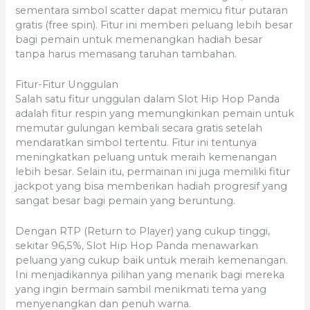
sementara simbol scatter dapat memicu fitur putaran
gratis (free spin). Fitur ini memberi peluang lebih besar
bagi pemain untuk memenangkan hadiah besar
tanpa harus memasang taruhan tambahan.
Fitur-Fitur Unggulan
Salah satu fitur unggulan dalam Slot Hip Hop Panda
adalah fitur respin yang memungkinkan pemain untuk
memutar gulungan kembali secara gratis setelah
mendaratkan simbol tertentu. Fitur ini tentunya
meningkatkan peluang untuk meraih kemenangan
lebih besar. Selain itu, permainan ini juga memiliki fitur
jackpot yang bisa memberikan hadiah progresif yang
sangat besar bagi pemain yang beruntung.
Dengan RTP (Return to Player) yang cukup tinggi,
sekitar 96,5%, Slot Hip Hop Panda menawarkan
peluang yang cukup baik untuk meraih kemenangan.
Ini menjadikannya pilihan yang menarik bagi mereka
yang ingin bermain sambil menikmati tema yang
menyenangkan dan penuh warna.