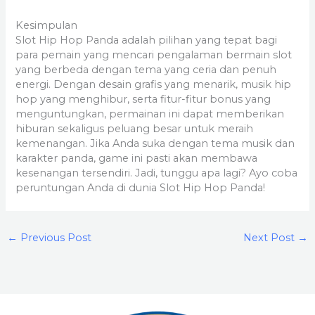
Kesimpulan
Slot Hip Hop Panda adalah pilihan yang tepat bagi
para pemain yang mencari pengalaman bermain slot
yang berbeda dengan tema yang ceria dan penuh
energi. Dengan desain grafis yang menarik, musik hip
hop yang menghibur, serta fitur-fitur bonus yang
menguntungkan, permainan ini dapat memberikan
hiburan sekaligus peluang besar untuk meraih
kemenangan. Jika Anda suka dengan tema musik dan
karakter panda, game ini pasti akan membawa
kesenangan tersendiri. Jadi, tunggu apa lagi? Ayo coba
peruntungan Anda di dunia Slot Hip Hop Panda!
←
Previous Post
Next Post
→