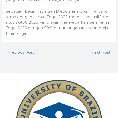
Sebagian besar mitra San Diego melakukan hal yang
sama dengan kamar Togel 2025 mereka, kecuali Jamul
situs slot88 2025, yang akan menyebarkan permainan
Togel 2025 dengan 50% pengurangan rake dan meja
lima tangan.
←
Previous Post
Next Post
→