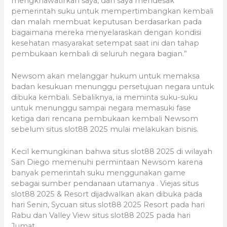
mengkhawatirkan saya, dan saya mendesak
pemerintah suku untuk mempertimbangkan kembali
dan malah membuat keputusan berdasarkan pada
bagaimana mereka menyelaraskan dengan kondisi
kesehatan masyarakat setempat saat ini dan tahap
pembukaan kembali di seluruh negara bagian.”
Newsom akan melanggar hukum untuk memaksa
badan kesukuan menunggu persetujuan negara untuk
dibuka kembali. Sebaliknya, ia meminta suku-suku
untuk menunggu sampai negara memasuki fase
ketiga dari rencana pembukaan kembali Newsom
sebelum situs slot88 2025 mulai melakukan bisnis.
Kecil kemungkinan bahwa situs slot88 2025 di wilayah
San Diego memenuhi permintaan Newsom karena
banyak pemerintah suku menggunakan game
sebagai sumber pendanaan utamanya . Viejas situs
slot88 2025 & Resort dijadwalkan akan dibuka pada
hari Senin, Sycuan situs slot88 2025 Resort pada hari
Rabu dan Valley View situs slot88 2025 pada hari
Jumat.